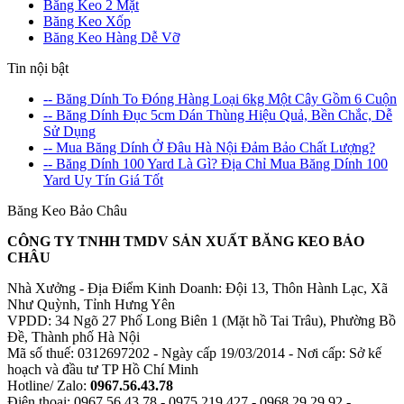
Băng Keo 2 Mặt
Băng Keo Xốp
Băng Keo Hàng Dễ Vỡ
Tin nội bật
-- Băng Dính To Đóng Hàng Loại 6kg Một Cây Gồm 6 Cuộn
-- Băng Dính Đục 5cm Dán Thùng Hiệu Quả, Bền Chắc, Dễ
Sử Dụng
-- Mua Băng Dính Ở Đâu Hà Nội Đảm Bảo Chất Lượng?
-- Băng Dính 100 Yard Là Gì? Địa Chỉ Mua Băng Dính 100
Yard Uy Tín Giá Tốt
Băng Keo Bảo Châu
CÔNG TY TNHH TMDV SẢN XUẤT BĂNG KEO BẢO
CHÂU
Nhà Xưởng - Địa Điểm Kinh Doanh: Đội 13, Thôn Hành Lạc, Xã
Như Quỳnh, Tỉnh Hưng Yên
VPDD: 34 Ngõ 27 Phố Long Biên 1 (Mặt hồ Tai Trâu), Phường Bồ
Đề, Thành phố Hà Nội
Mã số thuế: 0312697202 - Ngày cấp 19/03/2014 - Nơi cấp: Sở kế
hoạch và đầu tư TP Hồ Chí Minh
Hotline/ Zalo:
0967.56.43.78
Điện thoại: 0967.56.43.78 - 0975.219.427 - 0968.29.29.92 -