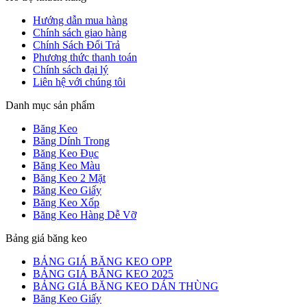
Hướng dẫn mua hàng
Chính sách giao hàng
Chính Sách Đổi Trả
Phương thức thanh toán
Chính sách đại lý
Liên hệ với chúng tôi
Danh mục sản phẩm
Băng Keo
Băng Dính Trong
Băng Keo Đục
Băng Keo Màu
Băng Keo 2 Mặt
Băng Keo Giấy
Băng Keo Xốp
Băng Keo Hàng Dễ Vỡ
Bảng giá băng keo
BẢNG GIÁ BĂNG KEO OPP
BẢNG GIÁ BĂNG KEO 2025
BẢNG GIÁ BĂNG KEO DÁN THÙNG
Băng Keo Giấy