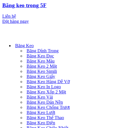
Băng keo trong 5F
Liên hệ
Đặt hàng ngay
Danh mục sản phẩm
Băng Keo
Băng Dính Trong
Băng Keo Đục
Băng Keo Màu
Băng Keo 2 Mặt
Băng Keo Simili
Băng Keo Giấy
Băng Keo Hàng Dễ Vỡ
Băng Keo In Logo
Băng Keo Xốp 2 Mặt
Băng Keo Vải
Băng Keo Dán Nền
Băng Keo Chống Trượt
Băng Keo Lưới
Băng Keo Thể Thao
Băng Keo Điện
Băng Keo Chiệu Nhiệt