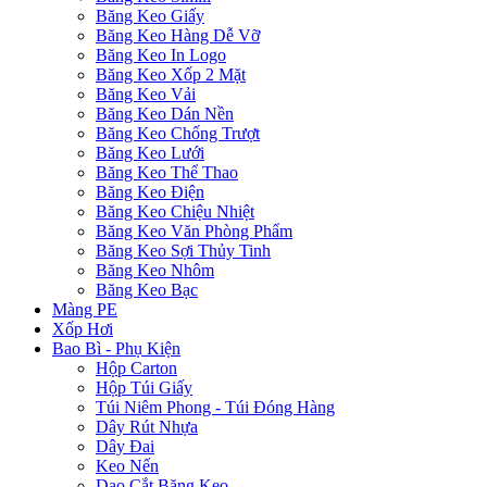
Băng Keo Giấy
Băng Keo Hàng Dễ Vỡ
Băng Keo In Logo
Băng Keo Xốp 2 Mặt
Băng Keo Vải
Băng Keo Dán Nền
Băng Keo Chống Trượt
Băng Keo Lưới
Băng Keo Thể Thao
Băng Keo Điện
Băng Keo Chiệu Nhiệt
Băng Keo Văn Phòng Phẩm
Băng Keo Sợi Thủy Tinh
Băng Keo Nhôm
Băng Keo Bạc
Màng PE
Xốp Hơi
Bao Bì - Phụ Kiện
Hộp Carton
Hộp Túi Giấy
Túi Niêm Phong - Túi Đóng Hàng
Dây Rút Nhựa
Dây Đai
Keo Nến
Dao Cắt Băng Keo