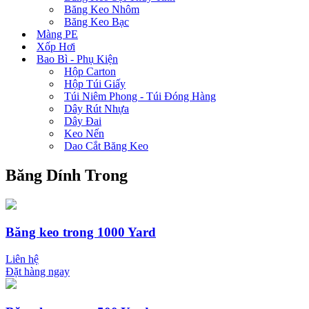
Băng Keo Nhôm
Băng Keo Bạc
Màng PE
Xốp Hơi
Bao Bì - Phụ Kiện
Hộp Carton
Hộp Túi Giấy
Túi Niêm Phong - Túi Đóng Hàng
Dây Rút Nhựa
Dây Đai
Keo Nến
Dao Cắt Băng Keo
Băng Dính Trong
Băng keo trong 1000 Yard
Liên hệ
Đặt hàng ngay