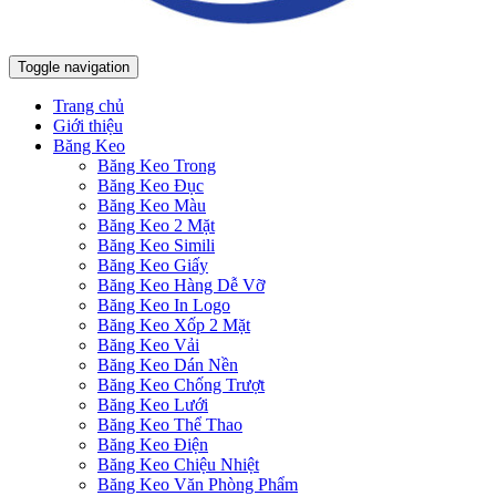
Toggle navigation
Trang chủ
Giới thiệu
Băng Keo
Băng Keo Trong
Băng Keo Đục
Băng Keo Màu
Băng Keo 2 Mặt
Băng Keo Simili
Băng Keo Giấy
Băng Keo Hàng Dễ Vỡ
Băng Keo In Logo
Băng Keo Xốp 2 Mặt
Băng Keo Vải
Băng Keo Dán Nền
Băng Keo Chống Trượt
Băng Keo Lưới
Băng Keo Thể Thao
Băng Keo Điện
Băng Keo Chiệu Nhiệt
Băng Keo Văn Phòng Phẩm