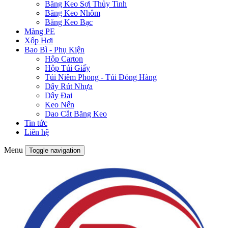
Băng Keo Sợi Thủy Tinh
Băng Keo Nhôm
Băng Keo Bạc
Màng PE
Xốp Hơi
Bao Bì - Phụ Kiện
Hộp Carton
Hộp Túi Giấy
Túi Niêm Phong - Túi Đóng Hàng
Dây Rút Nhựa
Dây Đai
Keo Nến
Dao Cắt Băng Keo
Tin tức
Liên hệ
Menu
Toggle navigation