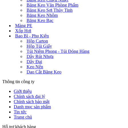
Băng Keo Văn Phòng Phẩm
Băng Keo Sợi Thủy Tinh
Băng Keo Nhôm
Băng Keo Bạc
Màng PE
Xốp Hơi
Bao Bì - Phụ Kiện
Hộp Carton
Hộp Túi Giấy
Túi Niêm Phong - Túi Đóng Hàng
Dây Rút Nhựa
Dây Đai
Keo Nến
Dao Cắt Băng Keo
Thông tin công ty
Giới thiệu
Chính sách đại lý
Chính sách bảo mật
Danh mục sản phẩm
Tin tức
Trang chủ
Hỗ trợ khách hàng