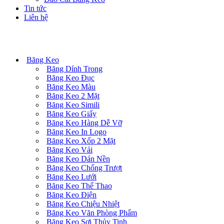
Tin tức
Liên hệ
Danh mục sản phẩm
Băng Keo
Băng Dính Trong
Băng Keo Đục
Băng Keo Màu
Băng Keo 2 Mặt
Băng Keo Simili
Băng Keo Giấy
Băng Keo Hàng Dễ Vỡ
Băng Keo In Logo
Băng Keo Xốp 2 Mặt
Băng Keo Vải
Băng Keo Dán Nền
Băng Keo Chống Trượt
Băng Keo Lưới
Băng Keo Thể Thao
Băng Keo Điện
Băng Keo Chiệu Nhiệt
Băng Keo Văn Phòng Phẩm
Băng Keo Sợi Thủy Tinh