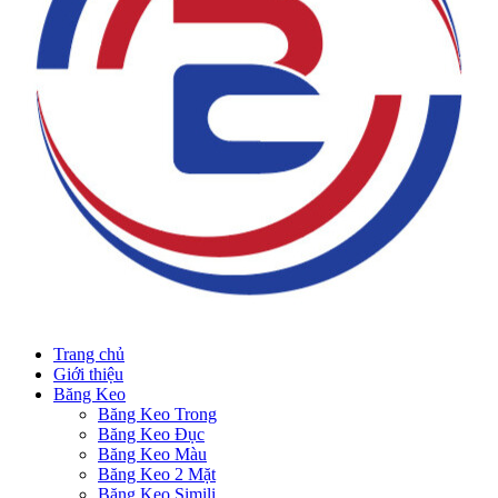
Trang chủ
Giới thiệu
Băng Keo
Băng Keo Trong
Băng Keo Đục
Băng Keo Màu
Băng Keo 2 Mặt
Băng Keo Simili