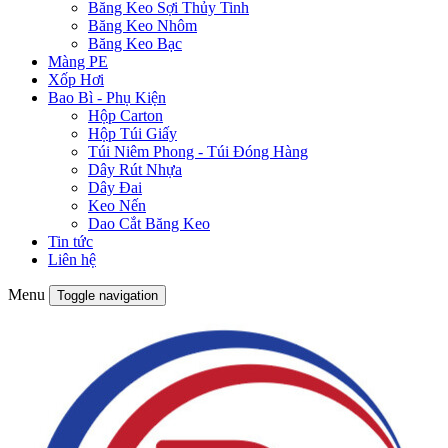
Băng Keo Sợi Thủy Tinh
Băng Keo Nhôm
Băng Keo Bạc
Màng PE
Xốp Hơi
Bao Bì - Phụ Kiện
Hộp Carton
Hộp Túi Giấy
Túi Niêm Phong - Túi Đóng Hàng
Dây Rút Nhựa
Dây Đai
Keo Nến
Dao Cắt Băng Keo
Tin tức
Liên hệ
Menu
Toggle navigation