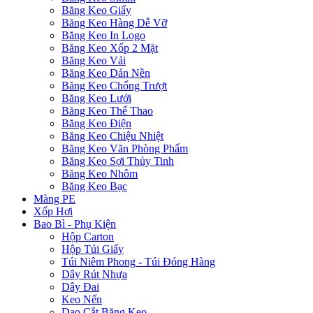
Băng Keo Giấy
Băng Keo Hàng Dễ Vỡ
Băng Keo In Logo
Băng Keo Xốp 2 Mặt
Băng Keo Vải
Băng Keo Dán Nền
Băng Keo Chống Trượt
Băng Keo Lưới
Băng Keo Thể Thao
Băng Keo Điện
Băng Keo Chiệu Nhiệt
Băng Keo Văn Phòng Phẩm
Băng Keo Sợi Thủy Tinh
Băng Keo Nhôm
Băng Keo Bạc
Màng PE
Xốp Hơi
Bao Bì - Phụ Kiện
Hộp Carton
Hộp Túi Giấy
Túi Niêm Phong - Túi Đóng Hàng
Dây Rút Nhựa
Dây Đai
Keo Nến
Dao Cắt Băng Keo