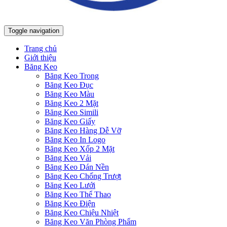
Toggle navigation
Trang chủ
Giới thiệu
Băng Keo
Băng Keo Trong
Băng Keo Đục
Băng Keo Màu
Băng Keo 2 Mặt
Băng Keo Simili
Băng Keo Giấy
Băng Keo Hàng Dễ Vỡ
Băng Keo In Logo
Băng Keo Xốp 2 Mặt
Băng Keo Vải
Băng Keo Dán Nền
Băng Keo Chống Trượt
Băng Keo Lưới
Băng Keo Thể Thao
Băng Keo Điện
Băng Keo Chiệu Nhiệt
Băng Keo Văn Phòng Phẩm