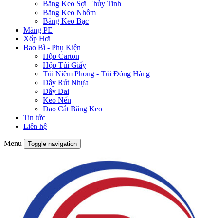
Băng Keo Sợi Thủy Tinh
Băng Keo Nhôm
Băng Keo Bạc
Màng PE
Xốp Hơi
Bao Bì - Phụ Kiện
Hộp Carton
Hộp Túi Giấy
Túi Niêm Phong - Túi Đóng Hàng
Dây Rút Nhựa
Dây Đai
Keo Nến
Dao Cắt Băng Keo
Tin tức
Liên hệ
Menu
Toggle navigation