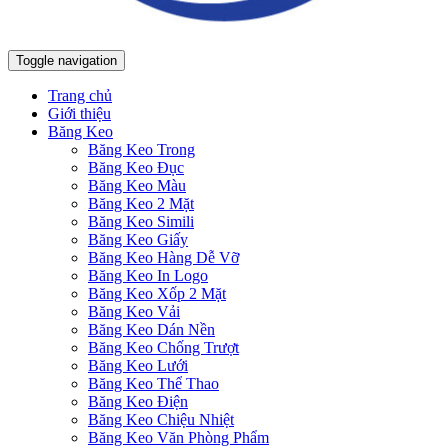
Toggle navigation
Trang chủ
Giới thiệu
Băng Keo
Băng Keo Trong
Băng Keo Đục
Băng Keo Màu
Băng Keo 2 Mặt
Băng Keo Simili
Băng Keo Giấy
Băng Keo Hàng Dễ Vỡ
Băng Keo In Logo
Băng Keo Xốp 2 Mặt
Băng Keo Vải
Băng Keo Dán Nền
Băng Keo Chống Trượt
Băng Keo Lưới
Băng Keo Thể Thao
Băng Keo Điện
Băng Keo Chiệu Nhiệt
Băng Keo Văn Phòng Phẩm