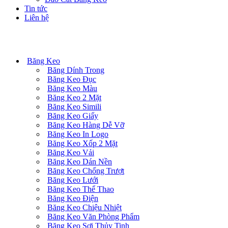
Tin tức
Liên hệ
Danh mục sản phẩm
Băng Keo
Băng Dính Trong
Băng Keo Đục
Băng Keo Màu
Băng Keo 2 Mặt
Băng Keo Simili
Băng Keo Giấy
Băng Keo Hàng Dễ Vỡ
Băng Keo In Logo
Băng Keo Xốp 2 Mặt
Băng Keo Vải
Băng Keo Dán Nền
Băng Keo Chống Trượt
Băng Keo Lưới
Băng Keo Thể Thao
Băng Keo Điện
Băng Keo Chiệu Nhiệt
Băng Keo Văn Phòng Phẩm
Băng Keo Sợi Thủy Tinh