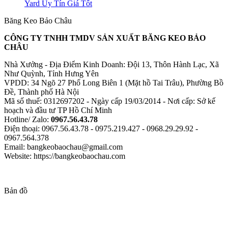
Yard Uy Tín Giá Tốt
Băng Keo Bảo Châu
CÔNG TY TNHH TMDV SẢN XUẤT BĂNG KEO BẢO
CHÂU
Nhà Xưởng - Địa Điểm Kinh Doanh: Đội 13, Thôn Hành Lạc, Xã
Như Quỳnh, Tỉnh Hưng Yên
VPDD: 34 Ngõ 27 Phố Long Biên 1 (Mặt hồ Tai Trâu), Phường Bồ
Đề, Thành phố Hà Nội
Mã số thuế: 0312697202 - Ngày cấp 19/03/2014 - Nơi cấp: Sở kế
hoạch và đầu tư TP Hồ Chí Minh
Hotline/ Zalo:
0967.56.43.78
Điện thoại: 0967.56.43.78 - 0975.219.427 - 0968.29.29.92 -
0967.564.378
Email: bangkeobaochau@gmail.com
Website: https://bangkeobaochau.com
Bản đồ