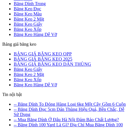
Băng Dính Trong
Băng Keo Đục
Băng Keo Màu
Băng Keo 2 Mặt
Băng Keo Giấy
Băng Keo Xốp
Băng Keo Hàng Dễ Vỡ
Bảng giá băng keo
BẢNG GIÁ BĂNG KEO OPP
BẢNG GIÁ BĂNG KEO 2025
BẢNG GIÁ BĂNG KEO DÁN THÙNG
Băng Keo Giấy
Băng Keo 2 Mặt
Băng Keo Xốp
Băng Keo Hàng Dễ Vỡ
Tin nội bật
-- Băng Dính To Đóng Hàng Loại 6kg Một Cây Gồm 6 Cuộn
-- Băng Dính Đục 5cm Dán Thùng Hiệu Quả, Bền Chắc, Dễ
Sử Dụng
-- Mua Băng Dính Ở Đâu Hà Nội Đảm Bảo Chất Lượng?
-- Băng Dính 100 Yard Là Gì? Địa Chỉ Mua Băng Dính 100