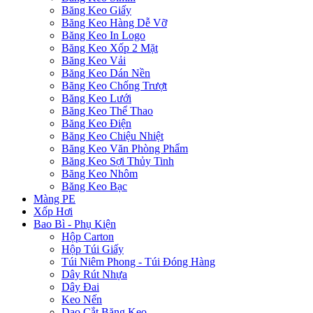
Băng Keo Giấy
Băng Keo Hàng Dễ Vỡ
Băng Keo In Logo
Băng Keo Xốp 2 Mặt
Băng Keo Vải
Băng Keo Dán Nền
Băng Keo Chống Trượt
Băng Keo Lưới
Băng Keo Thể Thao
Băng Keo Điện
Băng Keo Chiệu Nhiệt
Băng Keo Văn Phòng Phẩm
Băng Keo Sợi Thủy Tinh
Băng Keo Nhôm
Băng Keo Bạc
Màng PE
Xốp Hơi
Bao Bì - Phụ Kiện
Hộp Carton
Hộp Túi Giấy
Túi Niêm Phong - Túi Đóng Hàng
Dây Rút Nhựa
Dây Đai
Keo Nến
Dao Cắt Băng Keo