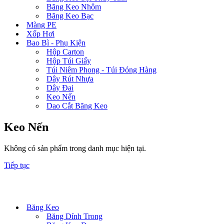
Băng Keo Nhôm
Băng Keo Bạc
Màng PE
Xốp Hơi
Bao Bì - Phụ Kiện
Hộp Carton
Hộp Túi Giấy
Túi Niêm Phong - Túi Đóng Hàng
Dây Rút Nhựa
Dây Đai
Keo Nến
Dao Cắt Băng Keo
Keo Nến
Không có sản phẩm trong danh mục hiện tại.
Tiếp tục
Danh mục sản phẩm
Băng Keo
Băng Dính Trong