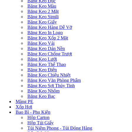
Băng Keo Đục
Băng Keo Màu
Băng Keo 2 Mặt
Băng Keo Simili
Băng Keo Giấy
Băng Keo Hàng Dễ Vỡ
Băng Keo In Logo
Băng Keo Xốp 2 Mặt
Băng Keo Vải
Băng Keo Dán Nền
Băng Keo Chống Trượt
Băng Keo Lưới
Băng Keo Thể Thao
Băng Keo Điện
Băng Keo Chiệu Nhiệt
Băng Keo Văn Phòng Phẩm
Băng Keo Sợi Thủy Tinh
Băng Keo Nhôm
Băng Keo Bạc
Màng PE
Xốp Hơi
Bao Bì - Phụ Kiện
Hộp Carton
Hộp Túi Giấy
Túi Niêm Phong - Túi Đóng Hàng