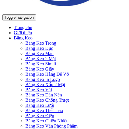
Toggle navigation
Trang chủ
Giới thiệu
Băng Keo
Băng Keo Trong
Băng Keo Đục
Băng Keo Màu
Băng Keo 2 Mặt
Băng Keo Simili
Băng Keo Giấy
Băng Keo Hàng Dễ Vỡ
Băng Keo In Logo
Băng Keo Xốp 2 Mặt
Băng Keo Vải
Băng Keo Dán Nền
Băng Keo Chống Trượt
Băng Keo Lưới
Băng Keo Thể Thao
Băng Keo Điện
Băng Keo Chiệu Nhiệt
Băng Keo Văn Phòng Phẩm