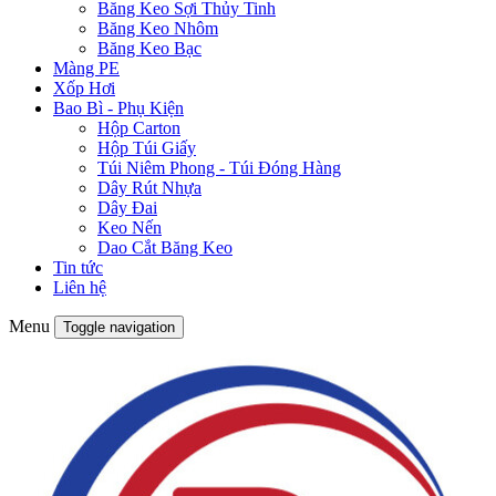
Băng Keo Sợi Thủy Tinh
Băng Keo Nhôm
Băng Keo Bạc
Màng PE
Xốp Hơi
Bao Bì - Phụ Kiện
Hộp Carton
Hộp Túi Giấy
Túi Niêm Phong - Túi Đóng Hàng
Dây Rút Nhựa
Dây Đai
Keo Nến
Dao Cắt Băng Keo
Tin tức
Liên hệ
Menu
Toggle navigation