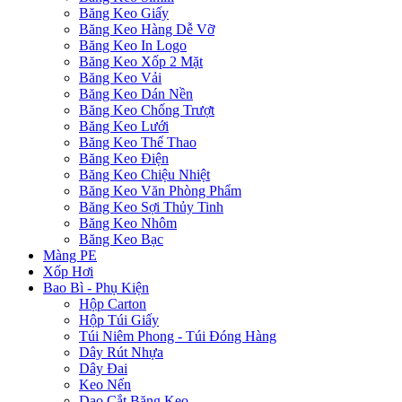
Băng Keo Giấy
Băng Keo Hàng Dễ Vỡ
Băng Keo In Logo
Băng Keo Xốp 2 Mặt
Băng Keo Vải
Băng Keo Dán Nền
Băng Keo Chống Trượt
Băng Keo Lưới
Băng Keo Thể Thao
Băng Keo Điện
Băng Keo Chiệu Nhiệt
Băng Keo Văn Phòng Phẩm
Băng Keo Sợi Thủy Tinh
Băng Keo Nhôm
Băng Keo Bạc
Màng PE
Xốp Hơi
Bao Bì - Phụ Kiện
Hộp Carton
Hộp Túi Giấy
Túi Niêm Phong - Túi Đóng Hàng
Dây Rút Nhựa
Dây Đai
Keo Nến
Dao Cắt Băng Keo