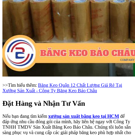
>>Tìm hiểu thêm:
Băng Keo Quận 12 Chất Lượng Giá Rẻ Tại
Xưởng Sản Xuất - Công Ty Băng Keo Bảo Châu
Đặt Hàng và Nhận Tư Vấn
Nếu bạn đang tìm kiếm
xưởng sản xuất băng keo tại HCM
để
đáp ứng nhu cầu đóng gói của mình, hãy liên hệ ngay với Công Ty
TNHH TMDV Sản Xuất Băng Keo Bảo Châu. Chúng tôi luôn sẵn
sàng phục vụ và cung cấp các giải pháp băng keo phù hợp nhất cho