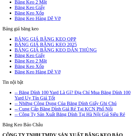
Băng Keo 2 Mặt
Băng Keo Giấy
Băng Keo Xốp
Băng Keo Hàng Dễ Vỡ
Bảng giá băng keo
BẢNG GIÁ BĂNG KEO OPP
BẢNG GIÁ BĂNG KEO 2025
BẢNG GIÁ BĂNG KEO DÁN THÙNG
Băng Keo Giấy
Băng Keo 2 Mặt
Băng Keo Xốp
Băng Keo Hàng Dễ Vỡ
Tin nội bật
-- Băng Dính 100 Yard Là Gì? Địa Chỉ Mua Băng Dính 100
Yard Uy Tín Giá Tốt
-- Những Công Dụng Của Băng Dính Giấy Ghi Chú
-- Cung Cấp Băng Dính Giá Rẻ Tại KCN Phố Nối
-- Công Ty Sản Xuất Băng Dính Tại Hà Nội Giá Siêu Rẻ
Băng Keo Bảo Châu
CÔNG TY TNHH TMDV SẢN XUẤT BĂNG KEO BẢO