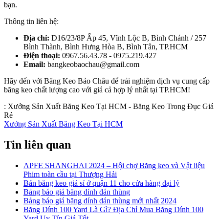
bạn.
Thông tin liên hệ:
Địa chỉ:
D16/23/8P Ấp 45, Vĩnh Lộc B, Bình Chánh / 257
Bình Thành, Bình Hưng Hòa B, Bình Tân, TP.HCM
Điện thoại:
0967.56.43.78 - 0975.219.427
Email:
bangkeobaochau@gmail.com
Hãy đến với Băng Keo Bảo Châu để trải nghiệm dịch vụ cung cấp
băng keo chất lượng cao với giá cả hợp lý nhất tại TP.HCM!
:
Xưởng Sản Xuất Băng Keo Tại HCM - Băng Keo Trong Đục Giá
Rẻ
Xưởng Sản Xuất Băng Keo Tại HCM
Tin liên quan
APFE SHANGHAI 2024 – Hội chợ Băng keo và Vật liệu
Phim toàn cầu tại Thượng Hải
Bán băng keo giá sỉ ở quận 11 cho cửa hàng đại lý
Bảng báo giá băng dính dán thùng
Bảng báo giá băng dính dán thùng mới nhất 2024
Băng Dính 100 Yard Là Gì? Địa Chỉ Mua Băng Dính 100
Yard Uy Tín Giá Tốt