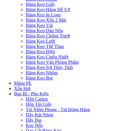
Băng Keo Giấy
Băng Keo Hàng Dễ Vỡ
Băng Keo In Logo
Băng Keo Xốp 2 Mặt
Băng Keo Vải
Băng Keo Dán Nền
Băng Keo Chống Trượt
Băng Keo Lưới
Băng Keo Thể Thao
Băng Keo Điện
Băng Keo Chiệu Nhiệt
Băng Keo Văn Phòng Phẩm
Băng Keo Sợi Thủy Tinh
Băng Keo Nhôm
Băng Keo Bạc
Màng PE
Xốp Hơi
Bao Bì - Phụ Kiện
Hộp Carton
Hộp Túi Giấy
Túi Niêm Phong - Túi Đóng Hàng
Dây Rút Nhựa
Dây Đai
Keo Nến
Dao Cắt Băng Keo