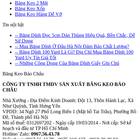
Băng Keo 2 Mặt
Băng Keo Xốp
Băng Keo Hàng Dễ Vỡ
Tin nội bật
-- Băng Dính Đục 5cm Dán Thùng Hiệu Quả, Bền Chắc, Dễ
Sử Dụng
-- Mua Băng Dính Ở Đâu Hà Nội Đảm Bảo Chất Lượng?
-- Băng Dính 100 Yard Là Gì? Địa Chỉ Mua Băng Dính 100
Yard Uy Tín Giá Tốt
-- Những Công Dụng Của Băng Dính Giấy Ghi Chú
Băng Keo Bảo Châu
CÔNG TY TNHH TMDV SẢN XUẤT BĂNG KEO BẢO
CHÂU
Nhà Xưởng - Địa Điểm Kinh Doanh: Đội 13, Thôn Hành Lạc, Xã
Như Quỳnh, Tỉnh Hưng Yên
VPDD: 34 Ngõ 27 Phố Long Biên 1 (Mặt hồ Tai Trâu), Phường Bồ
Đề, Thành phố Hà Nội
Mã số thuế: 0312697202 - Ngày cấp 19/03/2014 - Nơi cấp: Sở kế
hoạch và đầu tư TP Hồ Chí Minh
Hotline/ Zalo:
0967.56.43.78