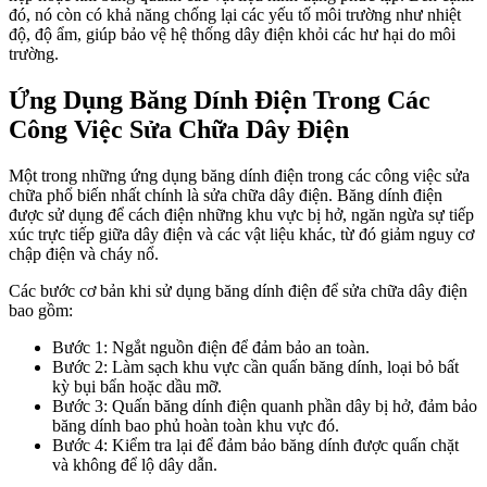
đó, nó còn có khả năng chống lại các yếu tố môi trường như nhiệt
độ, độ ẩm, giúp bảo vệ hệ thống dây điện khỏi các hư hại do môi
trường.
Ứng Dụng Băng Dính Điện Trong Các
Công Việc Sửa Chữa Dây Điện
Một trong những ứng dụng băng dính điện trong các công việc sửa
chữa phổ biến nhất chính là sửa chữa dây điện. Băng dính điện
được sử dụng để cách điện những khu vực bị hở, ngăn ngừa sự tiếp
xúc trực tiếp giữa dây điện và các vật liệu khác, từ đó giảm nguy cơ
chập điện và cháy nổ.
Các bước cơ bản khi sử dụng băng dính điện để sửa chữa dây điện
bao gồm:
Bước 1: Ngắt nguồn điện để đảm bảo an toàn.
Bước 2: Làm sạch khu vực cần quấn băng dính, loại bỏ bất
kỳ bụi bẩn hoặc dầu mỡ.
Bước 3: Quấn băng dính điện quanh phần dây bị hở, đảm bảo
băng dính bao phủ hoàn toàn khu vực đó.
Bước 4: Kiểm tra lại để đảm bảo băng dính được quấn chặt
và không để lộ dây dẫn.