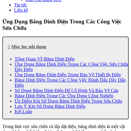
Tin tức
Liên hệ
Ứng Dụng Băng Dính Điện Trong Các Công Việc
Sửa Chữa
Mục lục nội dung
Tổng Quan Về Băng Dính Điện
Ứng Dụng Băng Dính Điện Trong Các Công Việc Sửa Chữa
Dây Điện
Ứng Dụng Băng Dính Điện Trong Bảo Vệ Thiết Bị Điện
Băng Dính Điện Trong Các Công Việc Đánh Dấu Dây Dẫn
Điện
Sử Dụng Băng Dính Điện Để Cố Định Và Bảo Vệ Cáp
Băng Dính Điện Trong Các Ứng Dụng Công Nghiệp
Ưu Điểm Khi Sử Dụng Băng Dính Điện Trong Sửa Chữa
Lưu Ý Khi Sử Dụng Băng Dính Điện
Kết Luận
Trong lĩnh vực sửa chữa và lắp đặt điện, băng dính điện là một vật