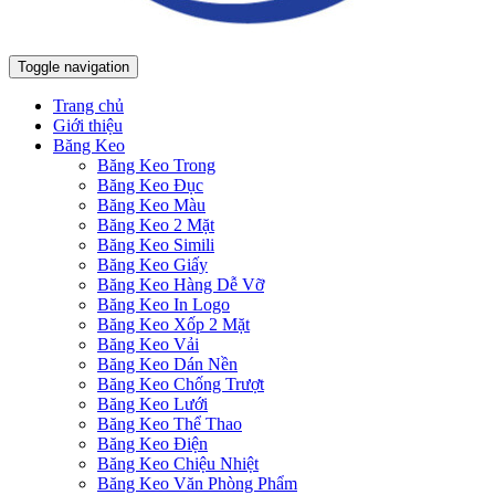
Toggle navigation
Trang chủ
Giới thiệu
Băng Keo
Băng Keo Trong
Băng Keo Đục
Băng Keo Màu
Băng Keo 2 Mặt
Băng Keo Simili
Băng Keo Giấy
Băng Keo Hàng Dễ Vỡ
Băng Keo In Logo
Băng Keo Xốp 2 Mặt
Băng Keo Vải
Băng Keo Dán Nền
Băng Keo Chống Trượt
Băng Keo Lưới
Băng Keo Thể Thao
Băng Keo Điện
Băng Keo Chiệu Nhiệt
Băng Keo Văn Phòng Phẩm