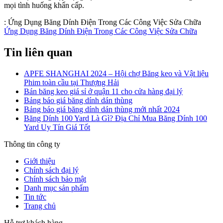
mọi tình huống khẩn cấp.
:
Ứng Dụng Băng Dính Điện Trong Các Công Việc Sửa Chữa
Ứng Dụng Băng Dính Điện Trong Các Công Việc Sửa Chữa
Tin liên quan
APFE SHANGHAI 2024 – Hội chợ Băng keo và Vật liệu
Phim toàn cầu tại Thượng Hải
Bán băng keo giá sỉ ở quận 11 cho cửa hàng đại lý
Bảng báo giá băng dính dán thùng
Bảng báo giá băng dính dán thùng mới nhất 2024
Băng Dính 100 Yard Là Gì? Địa Chỉ Mua Băng Dính 100
Yard Uy Tín Giá Tốt
Thông tin công ty
Giới thiệu
Chính sách đại lý
Chính sách bảo mật
Danh mục sản phẩm
Tin tức
Trang chủ
Hỗ trợ khách hàng