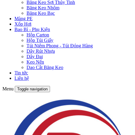
Băng Keo Sợi Thủy Tinh
Băng Keo Nhôm
Băng Keo Bạc
Màng PE
Xốp Hơi
Bao Bì - Phụ Kiện
Hộp Carton
Hộp Túi Giấy
Túi Niêm Phong - Túi Đóng Hàng
Dây Rút Nhựa
Dây Đai
Keo Nến
Dao Cắt Băng Keo
Tin tức
Liên hệ
Menu
Toggle navigation