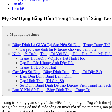
Tin tức
Liên hệ
Mẹo Sử Dụng Băng Dính Trong Trang Trí Sáng Tạo
Mục lục nội dung
Băng Dính Là Gì Và Tại Sao Nên Sử Dụng Trong Trang Trí?
Tại sao băng dính lại lý tưởng cho việc trang trí?
Những Ý Tưởng Trang Trí Với Băng Dính Đơn Giản Mà Hiệ
Trang Trí Tường Với Họa Tiết Hình Học
Tạo Ra Các Khung Ảnh Độc Đáo
Trang Trí Đồ Nội Thất
Các Mẹo Sử Dụng Băng Dính Trong Trang Trí Đặc Biệt
Làm Đèn Lồng Bằng Băng Dính
Tạo Hình Trang Trí Cửa Sổ
Sử Dụng Băng Dính Để Tạo Đường Viền Trang Trí Sách
Lưu Ý Khi Sử Dụng Băng Dính Trong Trang Trí
Trang trí không gian sống và làm việc là một trong những cách thú vị
băng dính cũng có thể là một công cụ tuyệt vời để tạo ra những sản 
đa sự linh hoạt và đa dạng của loại vật liệu này.