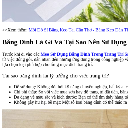
>>Xem thêm:
Mối Đổ Sỉ Băng Keo Tại Cần Thơ - Băng Keo Dán T
Băng Dính Là Gì Và Tại Sao Nên Sử Dụng
Trước khi đi vào các
Mẹo Sử Dụng Băng Dính Trong Trang Trí S
từ việc đóng gói, dán nhãn đến những ứng dụng trong công nghiệp và t
lựa chọn loại phù hợp cho từng mục đích trang trí.
Tại sao băng dính lại lý tưởng cho việc trang trí?
Dễ sử dụng: Không đòi hỏi kỹ năng chuyên nghiệp, bất kỳ ai c
Chi phí thấp: So với việc mua sơn hay đồ trang trí đắt tiền, băn
Đa dạng về màu sắc và kích thước: Bạn có thể tìm thấy hàng tr
Không gây hư hại bề mặt: Một số loại băng dính có thể tháo ra d