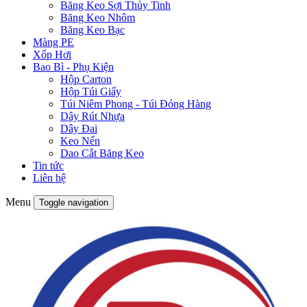
Băng Keo Sợi Thủy Tinh
Băng Keo Nhôm
Băng Keo Bạc
Màng PE
Xốp Hơi
Bao Bì - Phụ Kiện
Hộp Carton
Hộp Túi Giấy
Túi Niêm Phong - Túi Đóng Hàng
Dây Rút Nhựa
Dây Đai
Keo Nến
Dao Cắt Băng Keo
Tin tức
Liên hệ
Menu
Toggle navigation