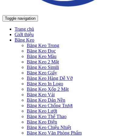
Toggle navigation
Trang chủ
Giới thiệu
Băng Keo
Băng Keo Trong
Băng Keo Đục
Băng Keo Màu
Băng Keo 2 Mặt
Băng Keo Simili
Băng Keo Giấy
Băng Keo Hàng Dễ Vỡ
Băng Keo In Logo
Băng Keo Xốp 2 Mặt
Băng Keo Vải
Băng Keo Dán Nền
Băng Keo Chống Trượt
Băng Keo Lưới
Băng Keo Thể Thao
Băng Keo Điện
Băng Keo Chiệu Nhiệt
Băng Keo Văn Phòng Phẩm