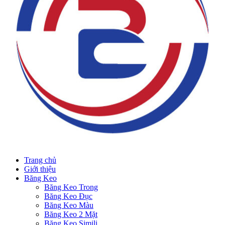
Trang chủ
Giới thiệu
Băng Keo
Băng Keo Trong
Băng Keo Đục
Băng Keo Màu
Băng Keo 2 Mặt
Băng Keo Simili