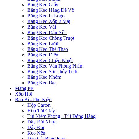
Băng Keo Giấy
Băng Keo Hàng Dễ Vỡ
Băng Keo In Logo
Băng Keo Xốp 2 Mặt
Băng Keo Vải
Băng Keo Dán Nền
Băng Keo Chống Trượt
Băng Keo Lưới
Băng Keo Thể Thao
Băng Keo Điện
Băng Keo Chiệu Nhiệt
Băng Keo Văn Phòng Phẩm
Băng Keo Sợi Thủy Tinh
Băng Keo Nhôm
Băng Keo Bạc
Màng PE
Xốp Hơi
Bao Bì - Phụ Kiện
Hộp Carton
Hộp Túi Giấy
Túi Niêm Phong - Túi Đóng Hàng
Dây Rút Nhựa
Dây Đai
Keo Nến
Dao Cắt Băng Keo