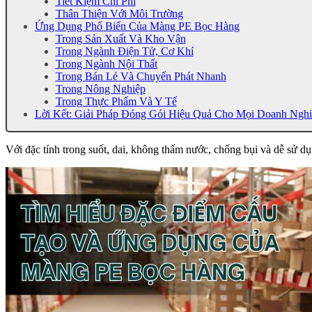
Tiết Kiệm Chi Phí
Thân Thiện Với Môi Trường
Ứng Dụng Phổ Biến Của Màng PE Bọc Hàng
Trong Sản Xuất Và Kho Vận
Trong Ngành Điện Tử, Cơ Khí
Trong Ngành Nội Thất
Trong Bán Lẻ Và Chuyển Phát Nhanh
Trong Nông Nghiệp
Trong Thực Phẩm Và Y Tế
Lời Kết: Giải Pháp Đóng Gói Hiệu Quả Cho Mọi Doanh Ngh
Với đặc tính trong suốt, dai, không thấm nước, chống bụi và dễ sử d