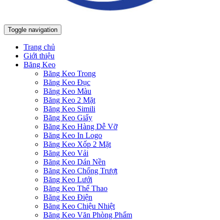
Toggle navigation
Trang chủ
Giới thiệu
Băng Keo
Băng Keo Trong
Băng Keo Đục
Băng Keo Màu
Băng Keo 2 Mặt
Băng Keo Simili
Băng Keo Giấy
Băng Keo Hàng Dễ Vỡ
Băng Keo In Logo
Băng Keo Xốp 2 Mặt
Băng Keo Vải
Băng Keo Dán Nền
Băng Keo Chống Trượt
Băng Keo Lưới
Băng Keo Thể Thao
Băng Keo Điện
Băng Keo Chiệu Nhiệt
Băng Keo Văn Phòng Phẩm