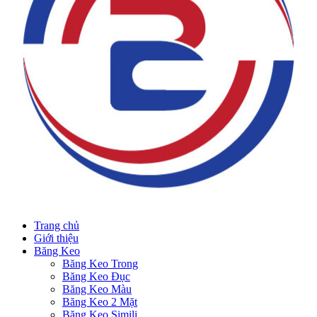
Trang chủ
Giới thiệu
Băng Keo
Băng Keo Trong
Băng Keo Đục
Băng Keo Màu
Băng Keo 2 Mặt
Băng Keo Simili