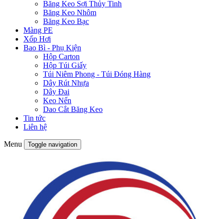
Băng Keo Sợi Thủy Tinh
Băng Keo Nhôm
Băng Keo Bạc
Màng PE
Xốp Hơi
Bao Bì - Phụ Kiện
Hộp Carton
Hộp Túi Giấy
Túi Niêm Phong - Túi Đóng Hàng
Dây Rút Nhựa
Dây Đai
Keo Nến
Dao Cắt Băng Keo
Tin tức
Liên hệ
Menu
Toggle navigation