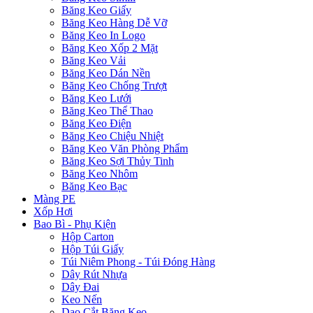
Băng Keo Giấy
Băng Keo Hàng Dễ Vỡ
Băng Keo In Logo
Băng Keo Xốp 2 Mặt
Băng Keo Vải
Băng Keo Dán Nền
Băng Keo Chống Trượt
Băng Keo Lưới
Băng Keo Thể Thao
Băng Keo Điện
Băng Keo Chiệu Nhiệt
Băng Keo Văn Phòng Phẩm
Băng Keo Sợi Thủy Tinh
Băng Keo Nhôm
Băng Keo Bạc
Màng PE
Xốp Hơi
Bao Bì - Phụ Kiện
Hộp Carton
Hộp Túi Giấy
Túi Niêm Phong - Túi Đóng Hàng
Dây Rút Nhựa
Dây Đai
Keo Nến
Dao Cắt Băng Keo