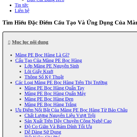
Tin tức
Liên hệ
Tìm Hiểu Đặc Điểm Cấu Tạo Và Ứng Dụng Của Mà
Mục lục nội dung
Màng PE Bọc Hàng Là Gì?
Cấu Tạo Của Màng PE Bọc Hàng
Lớp Màng PE Nguyên Sinh
Lõi Giấy Kraft
Thông Số Kỹ Thuật
Các Loại Màng PE Bọc Hàng Trên Thị Trường
Màng PE Bọc Hàng Quấn Tay
Màng PE Bọc Hàng Quấn Máy
Màng PE Bọc Hàng Đen
Màng PE Bọc Hàng Trắng
Ưu Điểm Nổi Bật Của Màng PE Bọc Hàng Từ Bảo Châu
Chất Lượng Nguyên Liệu Vượt Trội
Sản Xuất Trên Dây Chuyền Công Nghệ Cao
Độ Co Giãn Và Bám Dính Tối Ưu
Dễ Dàng Sử Dụng