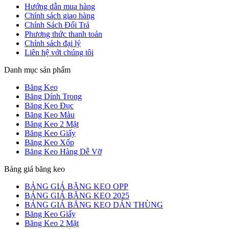
Hướng dẫn mua hàng
Chính sách giao hàng
Chính Sách Đổi Trả
Phương thức thanh toán
Chính sách đại lý
Liên hệ với chúng tôi
Danh mục sản phẩm
Băng Keo
Băng Dính Trong
Băng Keo Đục
Băng Keo Màu
Băng Keo 2 Mặt
Băng Keo Giấy
Băng Keo Xốp
Băng Keo Hàng Dễ Vỡ
Bảng giá băng keo
BẢNG GIÁ BĂNG KEO OPP
BẢNG GIÁ BĂNG KEO 2025
BẢNG GIÁ BĂNG KEO DÁN THÙNG
Băng Keo Giấy
Băng Keo 2 Mặt