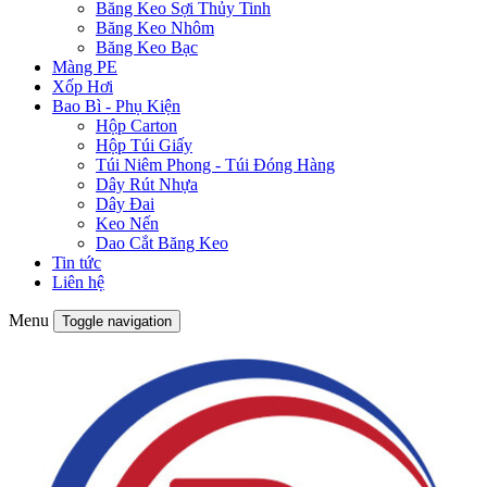
Băng Keo Sợi Thủy Tinh
Băng Keo Nhôm
Băng Keo Bạc
Màng PE
Xốp Hơi
Bao Bì - Phụ Kiện
Hộp Carton
Hộp Túi Giấy
Túi Niêm Phong - Túi Đóng Hàng
Dây Rút Nhựa
Dây Đai
Keo Nến
Dao Cắt Băng Keo
Tin tức
Liên hệ
Menu
Toggle navigation