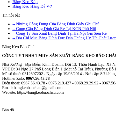
Băng Keo Xốp
Băng Keo Hàng Dễ Vỡ
Tin nội bật
-- Những Công Dụng Của Băng Dính Giấy Ghi Chú
-- Cung Cấp Băng Dính Giá Rẻ Tại KCN Phố Nối
-- Công Ty Sản Xuất Băng Dính Tại Hà Nội Giá Siêu Rẻ
-- Địa Chỉ Mua Băng Dính Đục Dán Thùng Uy Tín Chất Lượ
Băng Keo Bảo Châu
CÔNG TY TNHH TMDV SẢN XUẤT BĂNG KEO BẢO CHÂ
Nhà Xưởng - Địa Điểm Kinh Doanh: Đội 13, Thôn Hành Lạc, Xã 
VPDD: 34 Ngõ 27 Phố Long Biên 1 (Mặt hồ Tai Trâu), Phường Bồ 
Mã số thuế: 0312697202 - Ngày cấp 19/03/2014 - Nơi cấp: Sở kế ho
Hotline/ Zalo:
0967.56.43.78
Điện thoại: 0967.56.43.78 - 0975.219.427 - 0968.29.29.92 - 0967.56
Email: bangkeobaochau@gmail.com
Website: https://bangkeobaochau.com
Bản đồ