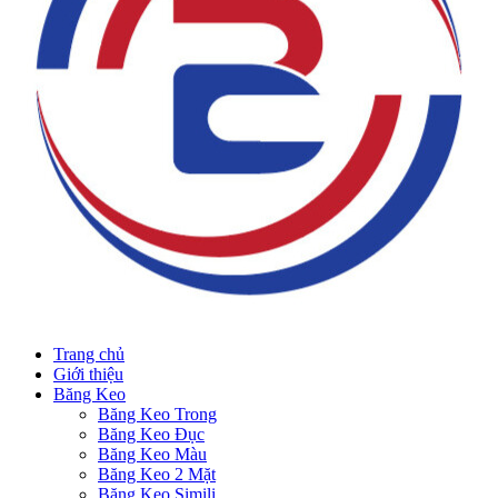
Trang chủ
Giới thiệu
Băng Keo
Băng Keo Trong
Băng Keo Đục
Băng Keo Màu
Băng Keo 2 Mặt
Băng Keo Simili