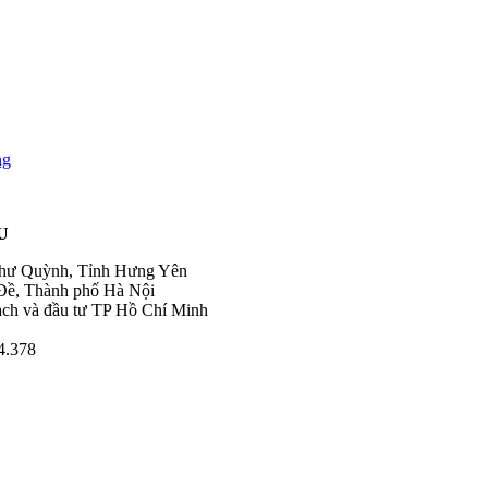
ng
U
Như Quỳnh, Tỉnh Hưng Yên
Đề, Thành phố Hà Nội
ạch và đầu tư TP Hồ Chí Minh
4.378