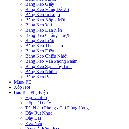
Băng Keo Giấy
Băng Keo Hàng Dễ Vỡ
Băng Keo In Logo
Băng Keo Xốp 2 Mặt
Băng Keo Vải
Băng Keo Dán Nền
Băng Keo Chống Trượt
Băng Keo Lưới
Băng Keo Thể Thao
Băng Keo Điện
Băng Keo Chiệu Nhiệt
Băng Keo Văn Phòng Phẩm
Băng Keo Sợi Thủy Tinh
Băng Keo Nhôm
Băng Keo Bạc
Màng PE
Xốp Hơi
Bao Bì - Phụ Kiện
Hộp Carton
Hộp Túi Giấy
Túi Niêm Phong - Túi Đóng Hàng
Dây Rút Nhựa
Dây Đai
Keo Nến
Dao Cắt Băng Keo