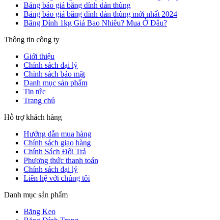
Bảng báo giá băng dính dán thùng
Bảng báo giá băng dính dán thùng mới nhất 2024
Băng Dính 1kg Giá Bao Nhiêu? Mua Ở Đâu?
Thông tin công ty
Giới thiệu
Chính sách đại lý
Chính sách bảo mật
Danh mục sản phẩm
Tin tức
Trang chủ
Hỗ trợ khách hàng
Hướng dẫn mua hàng
Chính sách giao hàng
Chính Sách Đổi Trả
Phương thức thanh toán
Chính sách đại lý
Liên hệ với chúng tôi
Danh mục sản phẩm
Băng Keo