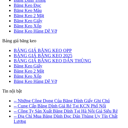
Băng Dính Trong
Băng Keo Đục
Băng Keo Màu
Băng Keo 2 Mặt
Băng Keo Giấy
Băng Keo Xốp
Băng Keo Hàng Dễ Vỡ
Bảng giá băng keo
BẢNG GIÁ BĂNG KEO OPP
BẢNG GIÁ BĂNG KEO 2025
BẢNG GIÁ BĂNG KEO DÁN THÙNG
Băng Keo Giấy
Băng Keo 2 Mặt
Băng Keo Xốp
Băng Keo Hàng Dễ Vỡ
Tin nội bật
-- Những Công Dụng Của Băng Dính Giấy Ghi Chú
-- Cung Cấp Băng Dính Giá Rẻ Tại KCN Phố Nối
-- Công Ty Sản Xuất Băng Dính Tại Hà Nội Giá Siêu Rẻ
-- Địa Chỉ Mua Băng Dính Đục Dán Thùng Uy Tín Chất
Lượng