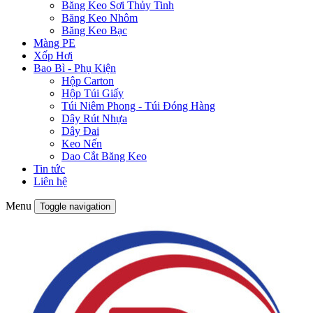
Băng Keo Sợi Thủy Tinh
Băng Keo Nhôm
Băng Keo Bạc
Màng PE
Xốp Hơi
Bao Bì - Phụ Kiện
Hộp Carton
Hộp Túi Giấy
Túi Niêm Phong - Túi Đóng Hàng
Dây Rút Nhựa
Dây Đai
Keo Nến
Dao Cắt Băng Keo
Tin tức
Liên hệ
Menu
Toggle navigation