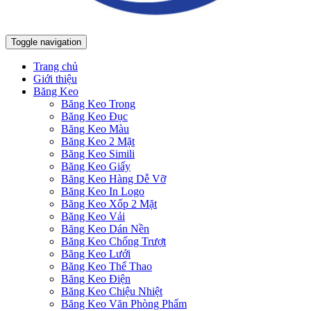
Toggle navigation
Trang chủ
Giới thiệu
Băng Keo
Băng Keo Trong
Băng Keo Đục
Băng Keo Màu
Băng Keo 2 Mặt
Băng Keo Simili
Băng Keo Giấy
Băng Keo Hàng Dễ Vỡ
Băng Keo In Logo
Băng Keo Xốp 2 Mặt
Băng Keo Vải
Băng Keo Dán Nền
Băng Keo Chống Trượt
Băng Keo Lưới
Băng Keo Thể Thao
Băng Keo Điện
Băng Keo Chiệu Nhiệt
Băng Keo Văn Phòng Phẩm