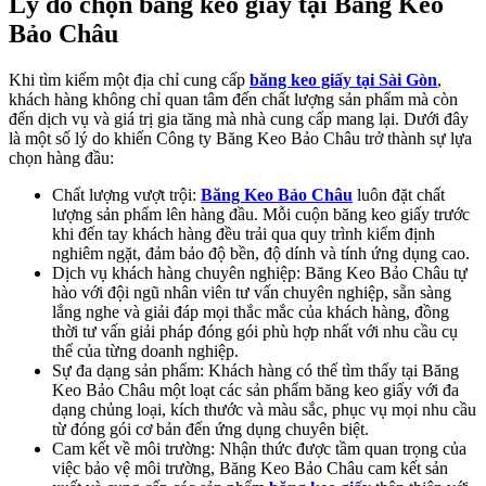
Lý do chọn băng keo giấy tại Băng Keo
Bảo Châu
Khi tìm kiếm một địa chỉ cung cấp
băng keo giấy tại Sài Gòn
,
khách hàng không chỉ quan tâm đến chất lượng sản phẩm mà còn
đến dịch vụ và giá trị gia tăng mà nhà cung cấp mang lại. Dưới đây
là một số lý do khiến Công ty Băng Keo Bảo Châu trở thành sự lựa
chọn hàng đầu:
Chất lượng vượt trội:
Băng Keo Bảo Châu
luôn đặt chất
lượng sản phẩm lên hàng đầu. Mỗi cuộn băng keo giấy trước
khi đến tay khách hàng đều trải qua quy trình kiểm định
nghiêm ngặt, đảm bảo độ bền, độ dính và tính ứng dụng cao.
Dịch vụ khách hàng chuyên nghiệp: Băng Keo Bảo Châu tự
hào với đội ngũ nhân viên tư vấn chuyên nghiệp, sẵn sàng
lắng nghe và giải đáp mọi thắc mắc của khách hàng, đồng
thời tư vấn giải pháp đóng gói phù hợp nhất với nhu cầu cụ
thể của từng doanh nghiệp.
Sự đa dạng sản phẩm: Khách hàng có thể tìm thấy tại Băng
Keo Bảo Châu một loạt các sản phẩm băng keo giấy với đa
dạng chủng loại, kích thước và màu sắc, phục vụ mọi nhu cầu
từ đóng gói cơ bản đến ứng dụng chuyên biệt.
Cam kết về môi trường: Nhận thức được tầm quan trọng của
việc bảo vệ môi trường, Băng Keo Bảo Châu cam kết sản