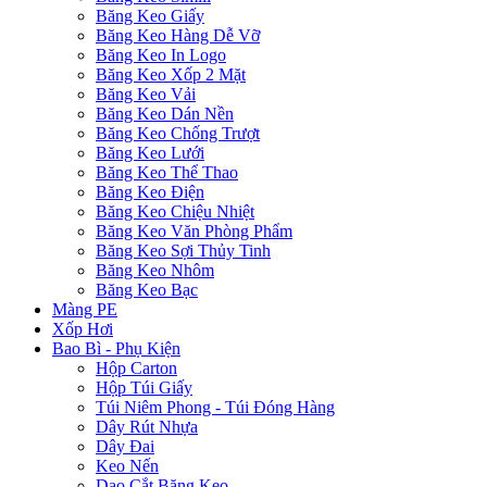
Băng Keo Giấy
Băng Keo Hàng Dễ Vỡ
Băng Keo In Logo
Băng Keo Xốp 2 Mặt
Băng Keo Vải
Băng Keo Dán Nền
Băng Keo Chống Trượt
Băng Keo Lưới
Băng Keo Thể Thao
Băng Keo Điện
Băng Keo Chiệu Nhiệt
Băng Keo Văn Phòng Phẩm
Băng Keo Sợi Thủy Tinh
Băng Keo Nhôm
Băng Keo Bạc
Màng PE
Xốp Hơi
Bao Bì - Phụ Kiện
Hộp Carton
Hộp Túi Giấy
Túi Niêm Phong - Túi Đóng Hàng
Dây Rút Nhựa
Dây Đai
Keo Nến
Dao Cắt Băng Keo