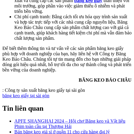
xuất và cung cấp các sản phẩm
băng keo giấy
thân thiện với
môi trường, góp phần vào việc giảm thiểu ô nhiễm và phát
triển bền vững.
Chi phí cạnh tranh: Bằng cách tối ưu hóa quy trình sản xuất
và hợp tác trực tiếp với các nhà cung cấp nguyên liệu, Băng
Keo Bảo Châu cung cấp sản phẩm chất lượng cao với giá cả
cạnh tranh, giúp khách hàng tiết kiệm chi phí mà vẫn đảm bảo
chất lượng sản phẩm.
Để biết thêm thông tin và tư vấn về các sản phẩm băng keo giấy
phù hợp với doanh nghiệp của bạn, hãy liên hệ với Công ty Băng
Keo Bảo Châu. Chúng tôi tự tin mang đến cho bạn những giải pháp
đóng gói hiệu quả nhất, hỗ trợ tối đa cho sự thành công và phát triển
bền vững của doanh nghiệp.
BĂNG KEO BẢO CHÂU
:
Công ty sản xuất băng keo giấy tại sài gòn
băng keo giấy tại sài gòn
Tin liên quan
APFE SHANGHAI 2024 – Hội chợ Băng keo và Vật liệu
Phim toàn cầu tại Thượng Hải
Bán băng keo giá sỉ ở quận 11 cho cửa hàng đại lý