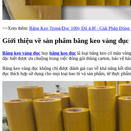
>>Xem thêm:
Băng Keo Trong/Đục 100y Đủ 4.8f - Giải Pháp Đóng
Giới thiệu về sản phẩm băng keo vàng đục
Băng keo vàng đục
hay
băng keo đục
là loại băng keo có màu vàng 
đặc biệt được ưa chuộng trong việc đóng gói thùng carton, bảo vệ hà
Băng keo vàng đục không chỉ được đánh giá cao về khả năng kết dính
đục thích hợp sử dụng cho mọi loại bao bì và sản phẩm, từ thực phẩ