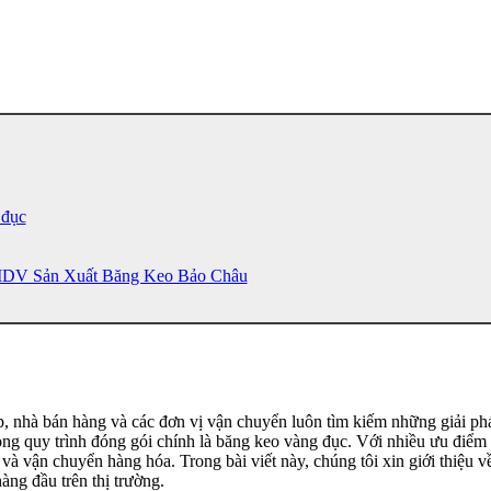
 đục
MDV Sản Xuất Băng Keo Bảo Châu
ệp, nhà bán hàng và các đơn vị vận chuyển luôn tìm kiếm những giải ph
ng quy trình đóng gói chính là băng keo vàng đục. Với nhiều ưu điểm v
h và vận chuyển hàng hóa. Trong bài viết này, chúng tôi xin giới thiệ
g đầu trên thị trường.