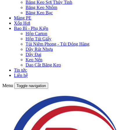
Băng Keo Sợi Thủy Tinh
Băng Keo Nhôm
Băng Keo Bạc
Màng PE
Xốp Hơi
Bao Bì - Phụ Kiện
Hộp Carton
Hộp Túi Giấy
Túi Niêm Phong - Túi Đóng Hàng
Dây Rút Nhựa
Dây Đai
Keo Nến
Dao Cắt Băng Keo
Tin tức
Liên hệ
Menu
Toggle navigation