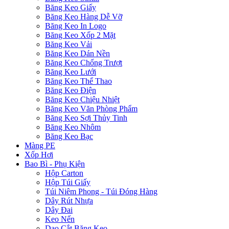
Băng Keo Giấy
Băng Keo Hàng Dễ Vỡ
Băng Keo In Logo
Băng Keo Xốp 2 Mặt
Băng Keo Vải
Băng Keo Dán Nền
Băng Keo Chống Trượt
Băng Keo Lưới
Băng Keo Thể Thao
Băng Keo Điện
Băng Keo Chiệu Nhiệt
Băng Keo Văn Phòng Phẩm
Băng Keo Sợi Thủy Tinh
Băng Keo Nhôm
Băng Keo Bạc
Màng PE
Xốp Hơi
Bao Bì - Phụ Kiện
Hộp Carton
Hộp Túi Giấy
Túi Niêm Phong - Túi Đóng Hàng
Dây Rút Nhựa
Dây Đai
Keo Nến
Dao Cắt Băng Keo