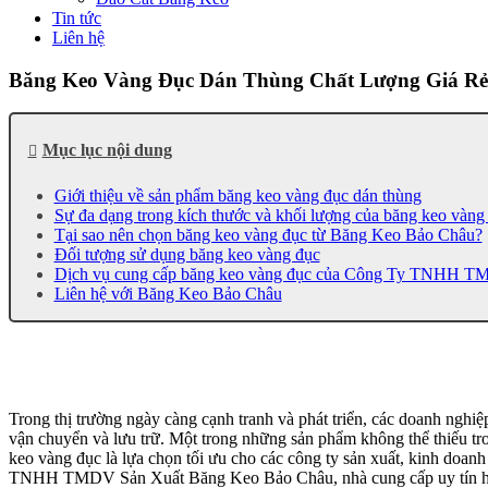
Tin tức
Liên hệ
Băng Keo Vàng Đục Dán Thùng Chất Lượng Giá Rẻ
Mục lục nội dung
Giới thiệu về sản phẩm băng keo vàng đục dán thùng
Sự đa dạng trong kích thước và khối lượng của băng keo vàng
Tại sao nên chọn băng keo vàng đục từ Băng Keo Bảo Châu?
Đối tượng sử dụng băng keo vàng đục
Dịch vụ cung cấp băng keo vàng đục của Công Ty TNHH T
Liên hệ với Băng Keo Bảo Châu
Trong thị trường ngày càng cạnh tranh và phát triển, các doanh nghi
vận chuyển và lưu trữ. Một trong những sản phẩm không thể thiếu tro
keo vàng đục là lựa chọn tối ưu cho các công ty sản xuất, kinh doan
TNHH TMDV Sản Xuất Băng Keo Bảo Châu, nhà cung cấp uy tín hàn