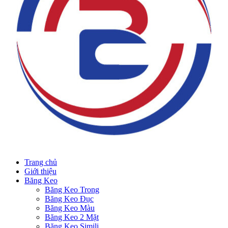
Trang chủ
Giới thiệu
Băng Keo
Băng Keo Trong
Băng Keo Đục
Băng Keo Màu
Băng Keo 2 Mặt
Băng Keo Simili