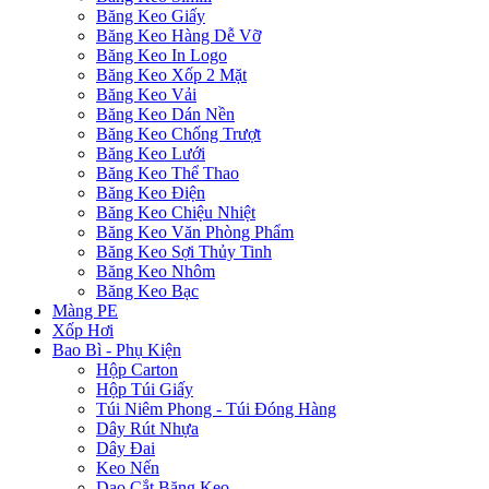
Băng Keo Giấy
Băng Keo Hàng Dễ Vỡ
Băng Keo In Logo
Băng Keo Xốp 2 Mặt
Băng Keo Vải
Băng Keo Dán Nền
Băng Keo Chống Trượt
Băng Keo Lưới
Băng Keo Thể Thao
Băng Keo Điện
Băng Keo Chiệu Nhiệt
Băng Keo Văn Phòng Phẩm
Băng Keo Sợi Thủy Tinh
Băng Keo Nhôm
Băng Keo Bạc
Màng PE
Xốp Hơi
Bao Bì - Phụ Kiện
Hộp Carton
Hộp Túi Giấy
Túi Niêm Phong - Túi Đóng Hàng
Dây Rút Nhựa
Dây Đai
Keo Nến
Dao Cắt Băng Keo