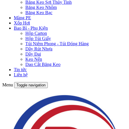
Băng Keo Sợi Thủy Tinh
Băng Keo Nhôm
Băng Keo Bạc
Màng PE
Xốp Hơi
Bao Bì - Phụ Kiện
Hộp Carton
Hộp Túi Giấy
Túi Niêm Phong - Túi Đóng Hàng
Dây Rút Nhựa
Dây Đai
Keo Nến
Dao Cắt Băng Keo
Tin tức
Liên hệ
Menu
Toggle navigation