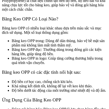
Polypropylene) là chất liệu chính tạo nên độ bền, độ dẻo dai và khả
năng chịu lực tốt cho băng keo, giúp bảo vệ và đóng gói hàng hóa
một cách chắc chắn.
Băng Keo OPP Có Loại Nào?
Băng keo OPP có nhiều loại khác nhau dựa trên màu sắc và mục
đích sử dụng. Một số loại thông dụng gồm:
Băng keo OPP trong: Dùng để dán thùng, bảo vệ bề mặt sản
phẩm mà không làm mất tính thẩm mỹ.
Băng keo OPP đục: Thường dùng trong đóng gói các kiện
hàng lớn, giúp tăng độ bền.
Băng keo OPP in logo: Giúp tăng cường thương hiệu trong
quá trình vận chuyển.
Băng keo OPP có các đặc tính nổi bật sau:
Độ bền cơ học cao, chống rách khi kéo.
Khả năng kết dính tốt, không để lại vết keo khi tháo.
Độ bền dưới tác động của môi trường như nhiệt độ và độ ẩm.
Ứng Dụng Của Băng Keo OPP