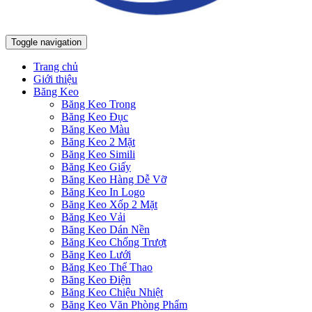
Toggle navigation
Trang chủ
Giới thiệu
Băng Keo
Băng Keo Trong
Băng Keo Đục
Băng Keo Màu
Băng Keo 2 Mặt
Băng Keo Simili
Băng Keo Giấy
Băng Keo Hàng Dễ Vỡ
Băng Keo In Logo
Băng Keo Xốp 2 Mặt
Băng Keo Vải
Băng Keo Dán Nền
Băng Keo Chống Trượt
Băng Keo Lưới
Băng Keo Thể Thao
Băng Keo Điện
Băng Keo Chiệu Nhiệt
Băng Keo Văn Phòng Phẩm