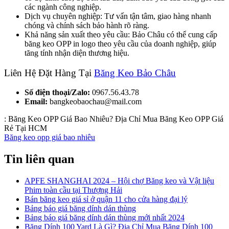
các ngành công nghiệp.
Dịch vụ chuyên nghiệp: Tư vấn tận tâm, giao hàng nhanh
chóng và chính sách bảo hành rõ ràng.
Khả năng sản xuất theo yêu cầu: Bảo Châu có thể cung cấp
băng keo OPP in logo theo yêu cầu của doanh nghiệp, giúp
tăng tính nhận diện thương hiệu.
Liên Hệ Đặt Hàng Tại
Băng Keo Bảo Châu
Số điện thoại/Zalo:
0967.56.43.78
Email:
bangkeobaochau@mail.com
:
Băng Keo OPP Giá Bao Nhiêu? Địa Chỉ Mua Băng Keo OPP Giá
Rẻ Tại HCM
Băng keo opp giá bao nhiêu
Tin liên quan
APFE SHANGHAI 2024 – Hội chợ Băng keo và Vật liệu
Phim toàn cầu tại Thượng Hải
Bán băng keo giá sỉ ở quận 11 cho cửa hàng đại lý
Bảng báo giá băng dính dán thùng
Bảng báo giá băng dính dán thùng mới nhất 2024
Băng Dính 100 Yard Là Gì? Địa Chỉ Mua Băng Dính 100