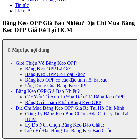
Tin tức
Liên hệ
Băng Keo OPP Giá Bao Nhiêu? Địa Chỉ Mua Băng
Keo OPP Giá Rẻ Tại HCM
Mục lục nội dung
Giới Thiệu Về Băng Keo OPP
Băng Keo OPP Là Gì?
Băng Keo OPP Có Loại Nào?
Băng keo OPP có các đặc tính nổi bật sau:
Ứng Dụng Của Băng Keo OPP
Băng Keo OPP Giá Bao Nhiêu?
Các Yếu Tố Ảnh Hưởng Đến Giá Băng Keo OPP
Bảng Giá Tham Khảo Băng Keo OPP
Địa Chỉ Mua Băng Keo OPP Giá Rẻ Tại Hồ Chí Minh
Công Ty Băng Keo Bảo Châu - Địa Chỉ Uy Tín Tại
HCM
Lý Do Nên Chọn Băng Keo Bảo Châu:
Liên Hệ Đặt Hàng Tại Băng Keo Bảo Châu