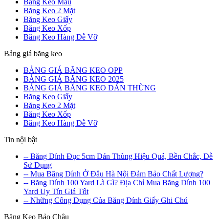
Băng Keo Màu
Băng Keo 2 Mặt
Băng Keo Giấy
Băng Keo Xốp
Băng Keo Hàng Dễ Vỡ
Bảng giá băng keo
BẢNG GIÁ BĂNG KEO OPP
BẢNG GIÁ BĂNG KEO 2025
BẢNG GIÁ BĂNG KEO DÁN THÙNG
Băng Keo Giấy
Băng Keo 2 Mặt
Băng Keo Xốp
Băng Keo Hàng Dễ Vỡ
Tin nội bật
-- Băng Dính Đục 5cm Dán Thùng Hiệu Quả, Bền Chắc, Dễ
Sử Dụng
-- Mua Băng Dính Ở Đâu Hà Nội Đảm Bảo Chất Lượng?
-- Băng Dính 100 Yard Là Gì? Địa Chỉ Mua Băng Dính 100
Yard Uy Tín Giá Tốt
-- Những Công Dụng Của Băng Dính Giấy Ghi Chú
Băng Keo Bảo Châu