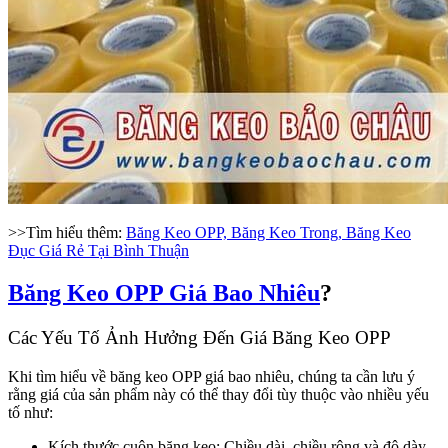
>>Tìm hiểu thêm:
Băng Keo OPP, Băng Keo Trong, Băng Keo
Đục Giá Rẻ Tại Bình Thuận
Băng Keo OPP Giá Bao Nhiêu
?
Các Yếu Tố Ảnh Hưởng Đến Giá Băng Keo OPP
Khi tìm hiểu về băng keo OPP giá bao nhiêu, chúng ta cần lưu ý
rằng giá của sản phẩm này có thể thay đổi tùy thuộc vào nhiều yếu
tố như:
Kích thước cuộn băng keo: Chiều dài, chiều rộng và độ dày