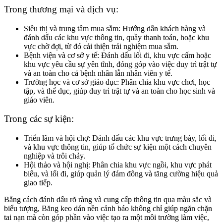
Trong thương mại và dịch vụ:
Siêu thị và trung tâm mua sắm: Hướng dẫn khách hàng và
đánh dấu các khu vực thông tin, quầy thanh toán, hoặc khu
vực chờ đợi, từ đó cải thiện trải nghiệm mua sắm.
Bệnh viện và cơ sở y tế: Đánh dấu lối đi, khu vực cấm hoặc
khu vực yêu cầu sự yên tĩnh, đóng góp vào việc duy trì trật tự
và an toàn cho cả bệnh nhân lẫn nhân viên y tế.
Trường học và cơ sở giáo dục: Phân chia khu vực chơi, học
tập, và thể dục, giúp duy trì trật tự và an toàn cho học sinh và
giáo viên.
Trong các sự kiện:
Triển lãm và hội chợ: Đánh dấu các khu vực trưng bày, lối đi,
và khu vực thông tin, giúp tổ chức sự kiện một cách chuyên
nghiệp và trôi chảy.
Hội thảo và hội nghị: Phân chia khu vực ngồi, khu vực phát
biểu, và lối đi, giúp quản lý đám đông và tăng cường hiệu quả
giao tiếp.
Bằng cách đánh dấu rõ ràng và cung cấp thông tin qua màu sắc và
biểu tượng, Băng keo dán nền cảnh báo không chỉ giúp ngăn chặn
tai nạn mà còn góp phần vào việc tạo ra một môi trường làm việc,