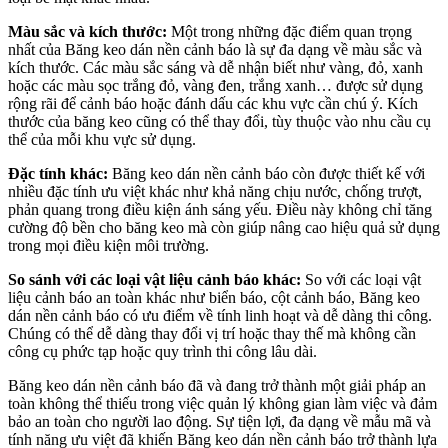
Màu sắc và kích thước:
Một trong những đặc điểm quan trọng
nhất của Băng keo dán nền cảnh báo là sự đa dạng về màu sắc và
kích thước. Các màu sắc sáng và dễ nhận biết như vàng, đỏ, xanh
hoặc các màu sọc trắng đỏ, vàng đen, trắng xanh… được sử dụng
rộng rãi để cảnh báo hoặc đánh dấu các khu vực cần chú ý. Kích
thước của băng keo cũng có thể thay đổi, tùy thuộc vào nhu cầu cụ
thể của mỗi khu vực sử dụng.
Đặc tính khác:
Băng keo dán nền cảnh báo còn được thiết kế với
nhiều đặc tính ưu việt khác như khả năng chịu nước, chống trượt,
phản quang trong điều kiện ánh sáng yếu. Điều này không chỉ tăng
cường độ bền cho băng keo mà còn giúp nâng cao hiệu quả sử dụng
trong mọi điều kiện môi trường.
So sánh với các loại vật liệu cảnh báo khác:
So với các loại vật
liệu cảnh báo an toàn khác như biển báo, cột cảnh báo, Băng keo
dán nền cảnh báo có ưu điểm về tính linh hoạt và dễ dàng thi công.
Chúng có thể dễ dàng thay đổi vị trí hoặc thay thế mà không cần
công cụ phức tạp hoặc quy trình thi công lâu dài.
Băng keo dán nền cảnh báo đã và đang trở thành một giải pháp an
toàn không thể thiếu trong việc quản lý không gian làm việc và đảm
bảo an toàn cho người lao động. Sự tiện lợi, đa dạng về mẫu mã và
tính năng ưu việt đã khiến Băng keo dán nền cảnh báo trở thành lựa