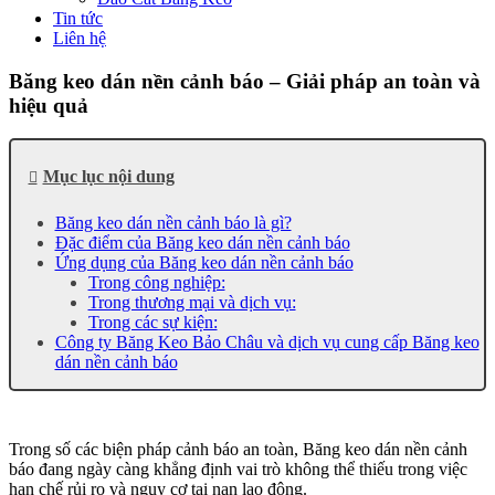
Tin tức
Liên hệ
Băng keo dán nền cảnh báo – Giải pháp an toàn và
hiệu quả
Mục lục nội dung
Băng keo dán nền cảnh báo là gì?
Đặc điểm của Băng keo dán nền cảnh báo
Ứng dụng của Băng keo dán nền cảnh báo
Trong công nghiệp:
Trong thương mại và dịch vụ:
Trong các sự kiện:
Công ty Băng Keo Bảo Châu và dịch vụ cung cấp Băng keo
dán nền cảnh báo
Trong số các biện pháp cảnh báo an toàn, Băng keo dán nền cảnh
báo đang ngày càng khẳng định vai trò không thể thiếu trong việc
hạn chế rủi ro và nguy cơ tai nạn lao động.