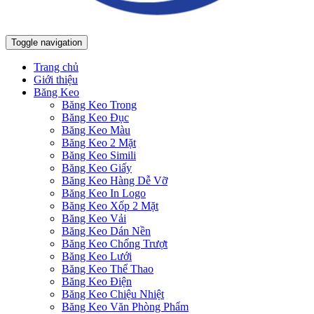
Toggle navigation
Trang chủ
Giới thiệu
Băng Keo
Băng Keo Trong
Băng Keo Đục
Băng Keo Màu
Băng Keo 2 Mặt
Băng Keo Simili
Băng Keo Giấy
Băng Keo Hàng Dễ Vỡ
Băng Keo In Logo
Băng Keo Xốp 2 Mặt
Băng Keo Vải
Băng Keo Dán Nền
Băng Keo Chống Trượt
Băng Keo Lưới
Băng Keo Thể Thao
Băng Keo Điện
Băng Keo Chiệu Nhiệt
Băng Keo Văn Phòng Phẩm