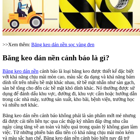
>>Xem thêm:
Băng keo dán nền sọc vàng đen
Băng keo dán nền cảnh báo là gì?
Băng keo dán nền
cảnh báo là loại băng keo được thiết kế đặc biệt
với khả năng chịu mài mòn cao, màu sắc đa dạng và khả năng bám
dính tốt trên nhiều bề mặt khác nhau, từ bề mặt nhẵn như sàn gạch,
sàn bê tông cho đến các bề mặt khó dính khác. Nó thường được sử
dụng để đánh dấu khu vực, đường đi, khu vực cấm hoặc hướng dẫn
trong các nhà máy, xưởng sản xuất, kho bãi, bệnh viện, trường học
và nhiều nơi khác.
Băng keo dán nền cảnh báo không phải là sản phẩm mới mẻ nhưng
đã được cải tiến liên tục qua các thập kỷ nhằm đáp ứng nhu cầu
ngày càng tăng về an toàn và hiệu quả trong quản lý không gian làm
việc. Từ những phiên bản đầu tiên có khả năng chịu mài mòn kém
và màu sắc hạn chế, Băng keo dán nền cảnh báo hiện nay đã trở