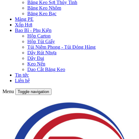
Băng Keo Sợi Thủy Tinh
Băng Keo Nhôm
Băng Keo Bạc
Màng PE
Xốp Hơi
Bao Bì - Phụ Kiện
Hộp Carton
Hộp Túi Giấy
Túi Niêm Phong - Túi Đóng Hàng
Dây Rút Nhựa
Dây Đai
Keo Nến
Dao Cắt Băng Keo
Tin tức
Liên hệ
Menu
Toggle navigation