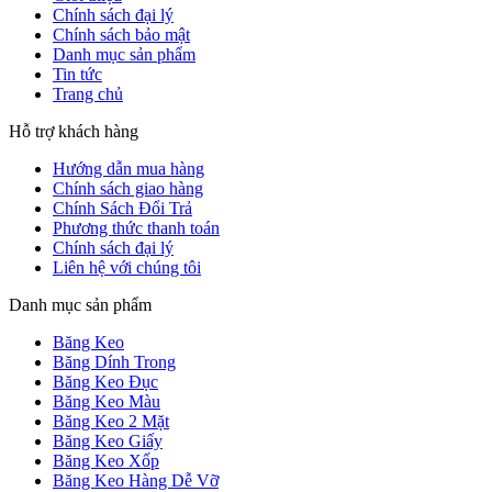
Chính sách đại lý
Chính sách bảo mật
Danh mục sản phẩm
Tin tức
Trang chủ
Hỗ trợ khách hàng
Hướng dẫn mua hàng
Chính sách giao hàng
Chính Sách Đổi Trả
Phương thức thanh toán
Chính sách đại lý
Liên hệ với chúng tôi
Danh mục sản phẩm
Băng Keo
Băng Dính Trong
Băng Keo Đục
Băng Keo Màu
Băng Keo 2 Mặt
Băng Keo Giấy
Băng Keo Xốp
Băng Keo Hàng Dễ Vỡ