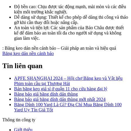
Độ bền cao: Chịu được tác động mạnh, mài mòn và các điều
kiện môi trường khắc nghiệt.
Dễ dàng sử dụng: Thiết kế cho phép dễ dàng thi công và tháo
gỡ khi cần thay đổi hoặc nâng cấp.
An toàn và tiện lợi: Các sản phẩm của Bảo Châu được thiết
kế để đảm bảo an toàn tối đa cho người sử dụng và không
gian làm việc.
:
Băng keo dán nền cảnh báo – Giải pháp an toàn và hiệu quả
Băng keo dán nền cảnh báo
Tin liên quan
APFE SHANGHAI 2024 – Hội chợ Băng keo và Vật liệu
Phim toàn cầu tại Thượng Hải
Bán băng keo giá sỉ ở quận 11 cho cửa hàng đại lý
Bảng báo giá băng dính dán thùng
Bảng báo giá băng dính dán thùng mới nhất 2024
Băng Dính 100 Yard Là Gì? Địa Chỉ Mua Băng Dính 100
Yard Uy Tín Giá Tốt
Thông tin công ty
Giới thiệu