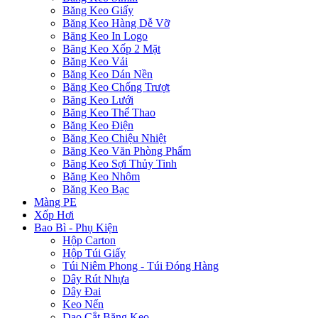
Băng Keo Giấy
Băng Keo Hàng Dễ Vỡ
Băng Keo In Logo
Băng Keo Xốp 2 Mặt
Băng Keo Vải
Băng Keo Dán Nền
Băng Keo Chống Trượt
Băng Keo Lưới
Băng Keo Thể Thao
Băng Keo Điện
Băng Keo Chiệu Nhiệt
Băng Keo Văn Phòng Phẩm
Băng Keo Sợi Thủy Tinh
Băng Keo Nhôm
Băng Keo Bạc
Màng PE
Xốp Hơi
Bao Bì - Phụ Kiện
Hộp Carton
Hộp Túi Giấy
Túi Niêm Phong - Túi Đóng Hàng
Dây Rút Nhựa
Dây Đai
Keo Nến
Dao Cắt Băng Keo