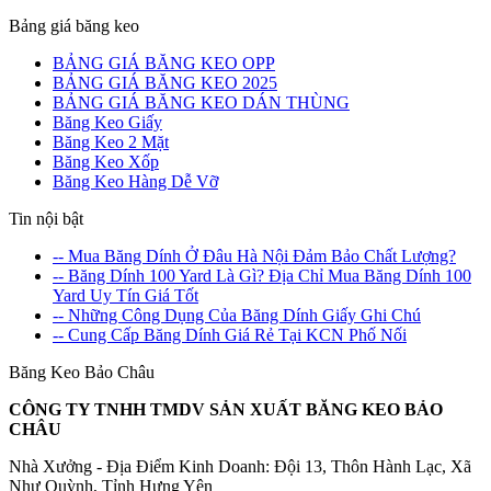
Bảng giá băng keo
BẢNG GIÁ BĂNG KEO OPP
BẢNG GIÁ BĂNG KEO 2025
BẢNG GIÁ BĂNG KEO DÁN THÙNG
Băng Keo Giấy
Băng Keo 2 Mặt
Băng Keo Xốp
Băng Keo Hàng Dễ Vỡ
Tin nội bật
-- Mua Băng Dính Ở Đâu Hà Nội Đảm Bảo Chất Lượng?
-- Băng Dính 100 Yard Là Gì? Địa Chỉ Mua Băng Dính 100
Yard Uy Tín Giá Tốt
-- Những Công Dụng Của Băng Dính Giấy Ghi Chú
-- Cung Cấp Băng Dính Giá Rẻ Tại KCN Phố Nối
Băng Keo Bảo Châu
CÔNG TY TNHH TMDV SẢN XUẤT BĂNG KEO BẢO
CHÂU
Nhà Xưởng - Địa Điểm Kinh Doanh: Đội 13, Thôn Hành Lạc, Xã
Như Quỳnh, Tỉnh Hưng Yên