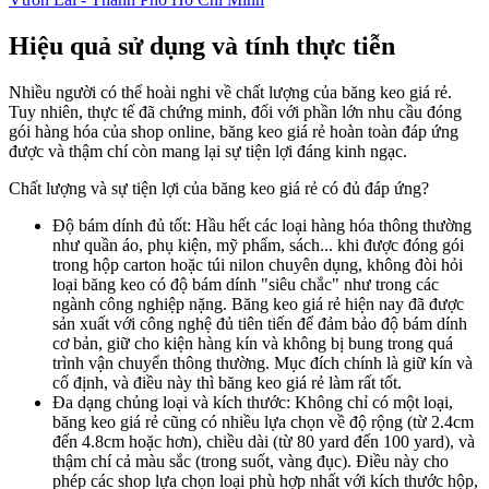
Hiệu quả sử dụng và tính thực tiễn
Nhiều người có thể hoài nghi về chất lượng của băng keo giá rẻ.
Tuy nhiên, thực tế đã chứng minh, đối với phần lớn nhu cầu đóng
gói hàng hóa của shop online, băng keo giá rẻ hoàn toàn đáp ứng
được và thậm chí còn mang lại sự tiện lợi đáng kinh ngạc.
Chất lượng và sự tiện lợi của băng keo giá rẻ có đủ đáp ứng?
Độ bám dính đủ tốt: Hầu hết các loại hàng hóa thông thường
như quần áo, phụ kiện, mỹ phẩm, sách... khi được đóng gói
trong hộp carton hoặc túi nilon chuyên dụng, không đòi hỏi
loại băng keo có độ bám dính "siêu chắc" như trong các
ngành công nghiệp nặng. Băng keo giá rẻ hiện nay đã được
sản xuất với công nghệ đủ tiên tiến để đảm bảo độ bám dính
cơ bản, giữ cho kiện hàng kín và không bị bung trong quá
trình vận chuyển thông thường. Mục đích chính là giữ kín và
cố định, và điều này thì băng keo giá rẻ làm rất tốt.
Đa dạng chủng loại và kích thước: Không chỉ có một loại,
băng keo giá rẻ cũng có nhiều lựa chọn về độ rộng (từ 2.4cm
đến 4.8cm hoặc hơn), chiều dài (từ 80 yard đến 100 yard), và
thậm chí cả màu sắc (trong suốt, vàng đục). Điều này cho
phép các shop lựa chọn loại phù hợp nhất với kích thước hộp,