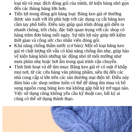
loại túi và mục đích đóng gói của mình, từ kiện hàng nhỏ gọn
đến các thùng hàng lớn hơn.
Tiện lợi trong đóng gói hàng loạt: Băng keo giá rẻ thường
được sản xuất với lõi phù hợp với các dụng cụ cắt băng keo
cầm tay phổ biến. Điều này giúp quá trình đóng gói diễn ra
nhanh chóng, trôi chảy, đặc biệt quan trọng với các shop có
hàng trăm đơn hàng mỗi ngày. Sự tiện lợi này giúp tiết kiệm
thời gian và công sức cho nhân viên đóng gói.
Khả năng chống thấm nước (cơ bản): Một số loại băng keo
giá rẻ chất lượng tốt vẫn có khả năng chống ẩm nhẹ, giúp bảo
vệ kiện hàng khỏi những tác động nhỏ từ môi trường như
mưa phùn nhẹ hoặc hơi ẩm trong quá trình vận chuyển.
Tính linh hoạt và dễ tìm mua: Băng keo giá rẻ có mặt ở khắp
mọi nơi, từ các cửa hàng văn phòng phẩm, siêu thị đến các
nhà cung cấp sỉ lớn trên các sàn thương mại điện tử. Điều này
đảm bảo các shop online luôn có thể dễ dàng tìm mua và bổ
sung nguồn cung băng keo mà không gặp bất kỳ trở ngại nào.
Việc sử dụng cũng không yêu cầu kỹ thuật cao, bất kỳ ai
cũng có thể sử dụng thành thạo.