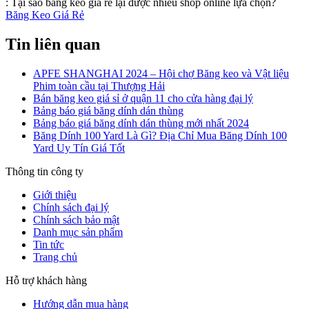
:
Tại sao băng keo giá rẻ lại được nhiều shop online lựa chọn?
Băng Keo Giá Rẻ
Tin liên quan
APFE SHANGHAI 2024 – Hội chợ Băng keo và Vật liệu
Phim toàn cầu tại Thượng Hải
Bán băng keo giá sỉ ở quận 11 cho cửa hàng đại lý
Bảng báo giá băng dính dán thùng
Bảng báo giá băng dính dán thùng mới nhất 2024
Băng Dính 100 Yard Là Gì? Địa Chỉ Mua Băng Dính 100
Yard Uy Tín Giá Tốt
Thông tin công ty
Giới thiệu
Chính sách đại lý
Chính sách bảo mật
Danh mục sản phẩm
Tin tức
Trang chủ
Hỗ trợ khách hàng
Hướng dẫn mua hàng