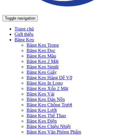
Toggle navigation
Trang chủ
Giới thiệu
Băng Keo
Băng Keo Trong
Băng Keo Đục
Băng Keo Màu
Băng Keo 2 Mặt
Băng Keo Simili
Băng Keo Giấy
Băng Keo Hàng Dễ Vỡ
Băng Keo In Logo
Băng Keo Xốp 2 Mặt
Băng Keo Vải
Băng Keo Dán Nền
Băng Keo Chống Trượt
Băng Keo Lưới
Băng Keo Thể Thao
Băng Keo Điện
Băng Keo Chiệu Nhiệt
Băng Keo Văn Phòng Phẩm