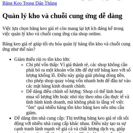
Băng Keo Trong Dán Thùng
Quản lý kho và chuỗi cung ứng dễ dàng
Việc lựa chọn băng keo giá rẻ còn mang lại lợi ích đáng kể trong
việc quản lý kho và chuỗi cung ứng của shop online.
Băng keo giá rẻ giúp tối ưu hóa quản lý hàng tồn kho và chuỗi cung
ứng như thế nào?
Giảm thiểu rủi ro tồn kho lớn:
Chi phí vốn thấp: Vì giá thành rẻ, các shop không cần
phải bỏ ra một khoản vốn lớn để dự trữ băng keo với số
lượng khổng lồ. Điều này giúp giải phóng dòng tiền,
cho phép shop quay vòng vốn nhanh hơn để đầu tư vào
các mặt hàng kinh doanh chính.
Dễ dàng điều chỉnh số lượng: Shop có thể linh hoạt
mua số lượng lớn hoặc nhỏ tùy theo nhu cầu thực tế và
tình hình kinh doanh, mà không phải lo lắng về việc
"ôm" quá nhiều hàng tồn kho băng keo nếu nhu cầu
giảm.
Dễ dàng tìm nhà cung cấp: Thị trường băng keo giá rẻ rất sôi
động với nhiều nhà cung cấp khác nhau. Điều này tạo ra sự
cạnh tranh lành mạnh về giá cả và chất lượng dịch vụ, giúp