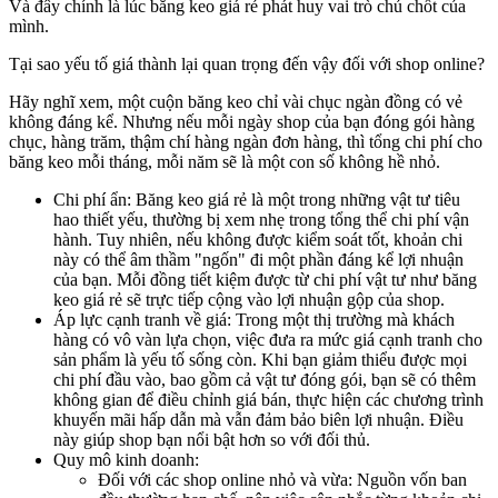
Và đây chính là lúc băng keo giá rẻ phát huy vai trò chủ chốt của
mình.
Tại sao yếu tố giá thành lại quan trọng đến vậy đối với shop online?
Hãy nghĩ xem, một cuộn băng keo chỉ vài chục ngàn đồng có vẻ
không đáng kể. Nhưng nếu mỗi ngày shop của bạn đóng gói hàng
chục, hàng trăm, thậm chí hàng ngàn đơn hàng, thì tổng chi phí cho
băng keo mỗi tháng, mỗi năm sẽ là một con số không hề nhỏ.
Chi phí ẩn: Băng keo giá rẻ là một trong những vật tư tiêu
hao thiết yếu, thường bị xem nhẹ trong tổng thể chi phí vận
hành. Tuy nhiên, nếu không được kiểm soát tốt, khoản chi
này có thể âm thầm "ngốn" đi một phần đáng kể lợi nhuận
của bạn. Mỗi đồng tiết kiệm được từ chi phí vật tư như băng
keo giá rẻ sẽ trực tiếp cộng vào lợi nhuận gộp của shop.
Áp lực cạnh tranh về giá: Trong một thị trường mà khách
hàng có vô vàn lựa chọn, việc đưa ra mức giá cạnh tranh cho
sản phẩm là yếu tố sống còn. Khi bạn giảm thiểu được mọi
chi phí đầu vào, bao gồm cả vật tư đóng gói, bạn sẽ có thêm
không gian để điều chỉnh giá bán, thực hiện các chương trình
khuyến mãi hấp dẫn mà vẫn đảm bảo biên lợi nhuận. Điều
này giúp shop bạn nổi bật hơn so với đối thủ.
Quy mô kinh doanh:
Đối với các shop online nhỏ và vừa: Nguồn vốn ban