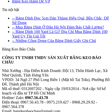
Băng Keo Hàng Dễ Vỡ
Tin nội bật
-- Băng Dính Đục 5cm Dán Thùng Hiệu Quả, Bền Chắc, Dễ
Sử Dụng
-- Mua Băng Dính Ở Đâu Hà Nội Đảm Bảo Chất Lượng?
-- Băng Dính 100 Yard Là Gì? Địa Chỉ Mua Băng Dính 100
Yard Uy Tín Giá Tốt
-- Những Công Dụng Của Băng Dính Giấy Ghi Chú
Băng Keo Bảo Châu
CÔNG TY TNHH TMDV SẢN XUẤT BĂNG KEO BẢO
CHÂU
Nhà Xưởng - Địa Điểm Kinh Doanh: Đội 13, Thôn Hành Lạc, Xã
Như Quỳnh, Tỉnh Hưng Yên
VPDD: 34 Ngõ 27 Phố Long Biên 1 (Mặt hồ Tai Trâu), Phường Bồ
Đề, Thành phố Hà Nội
Mã số thuế: 0312697202 - Ngày cấp 19/03/2014 - Nơi cấp: Sở kế
hoạch và đầu tư TP Hồ Chí Minh
Hotline/ Zalo:
0967.56.43.78
Điện thoại: 0967.56.43.78 - 0975.219.427 - 0968.29.29.92 -
0967.564.378
Email: bangkeobaochau@gmail.com