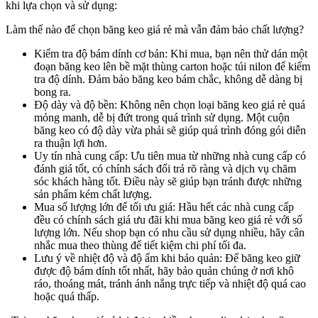
khi lựa chọn và sử dụng:
Làm thế nào để chọn băng keo giá rẻ mà vẫn đảm bảo chất lượng?
Kiểm tra độ bám dính cơ bản: Khi mua, bạn nên thử dán một
đoạn băng keo lên bề mặt thùng carton hoặc túi nilon để kiểm
tra độ dính. Đảm bảo băng keo bám chắc, không dễ dàng bị
bong ra.
Độ dày và độ bền: Không nên chọn loại băng keo giá rẻ quá
mỏng manh, dễ bị đứt trong quá trình sử dụng. Một cuộn
băng keo có độ dày vừa phải sẽ giúp quá trình đóng gói diễn
ra thuận lợi hơn.
Uy tín nhà cung cấp: Ưu tiên mua từ những nhà cung cấp có
đánh giá tốt, có chính sách đổi trả rõ ràng và dịch vụ chăm
sóc khách hàng tốt. Điều này sẽ giúp bạn tránh được những
sản phẩm kém chất lượng.
Mua số lượng lớn để tối ưu giá: Hầu hết các nhà cung cấp
đều có chính sách giá ưu đãi khi mua băng keo giá rẻ với số
lượng lớn. Nếu shop bạn có nhu cầu sử dụng nhiều, hãy cân
nhắc mua theo thùng để tiết kiệm chi phí tối đa.
Lưu ý về nhiệt độ và độ ẩm khi bảo quản: Để băng keo giữ
được độ bám dính tốt nhất, hãy bảo quản chúng ở nơi khô
ráo, thoáng mát, tránh ánh nắng trực tiếp và nhiệt độ quá cao
hoặc quá thấp.