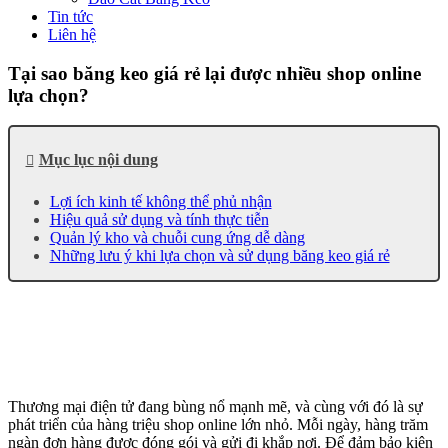
Tin tức
Liên hệ
Tại sao băng keo giá rẻ lại được nhiều shop online
lựa chọn?
Mục lục nội dung
Lợi ích kinh tế không thể phủ nhận
Hiệu quả sử dụng và tính thực tiễn
Quản lý kho và chuỗi cung ứng dễ dàng
Những lưu ý khi lựa chọn và sử dụng băng keo giá rẻ
Thương mại điện tử đang bùng nổ mạnh mẽ, và cùng với đó là sự
phát triển của hàng triệu shop online lớn nhỏ. Mỗi ngày, hàng trăm
ngàn đơn hàng được đóng gói và gửi đi khắp nơi. Để đảm bảo kiện