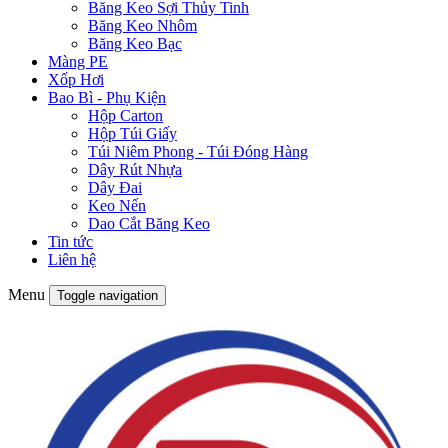
Băng Keo Sợi Thủy Tinh
Băng Keo Nhôm
Băng Keo Bạc
Màng PE
Xốp Hơi
Bao Bì - Phụ Kiện
Hộp Carton
Hộp Túi Giấy
Túi Niêm Phong - Túi Đóng Hàng
Dây Rút Nhựa
Dây Đai
Keo Nến
Dao Cắt Băng Keo
Tin tức
Liên hệ
Menu
Toggle navigation