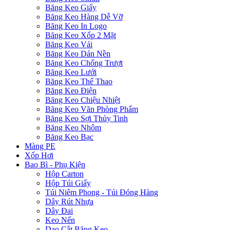
Băng Keo Giấy
Băng Keo Hàng Dễ Vỡ
Băng Keo In Logo
Băng Keo Xốp 2 Mặt
Băng Keo Vải
Băng Keo Dán Nền
Băng Keo Chống Trượt
Băng Keo Lưới
Băng Keo Thể Thao
Băng Keo Điện
Băng Keo Chiệu Nhiệt
Băng Keo Văn Phòng Phẩm
Băng Keo Sợi Thủy Tinh
Băng Keo Nhôm
Băng Keo Bạc
Màng PE
Xốp Hơi
Bao Bì - Phụ Kiện
Hộp Carton
Hộp Túi Giấy
Túi Niêm Phong - Túi Đóng Hàng
Dây Rút Nhựa
Dây Đai
Keo Nến
Dao Cắt Băng Keo