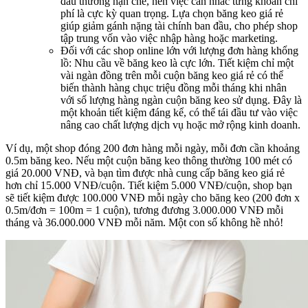
đầu thường hạn chế, nên việc cân nhắc từng khoản chi
phí là cực kỳ quan trọng. Lựa chọn băng keo giá rẻ
giúp giảm gánh nặng tài chính ban đầu, cho phép shop
tập trung vốn vào việc nhập hàng hoặc marketing.
Đối với các shop online lớn với lượng đơn hàng khổng
lồ: Nhu cầu về băng keo là cực lớn. Tiết kiệm chỉ một
vài ngàn đồng trên mỗi cuộn băng keo giá rẻ có thể
biến thành hàng chục triệu đồng mỗi tháng khi nhân
với số lượng hàng ngàn cuộn băng keo sử dụng. Đây là
một khoản tiết kiệm đáng kể, có thể tái đầu tư vào việc
nâng cao chất lượng dịch vụ hoặc mở rộng kinh doanh.
Ví dụ, một shop đóng 200 đơn hàng mỗi ngày, mỗi đơn cần khoảng
0.5m băng keo. Nếu một cuộn băng keo thông thường 100 mét có
giá 20.000 VNĐ, và bạn tìm được nhà cung cấp băng keo giá rẻ
hơn chỉ 15.000 VNĐ/cuộn. Tiết kiệm 5.000 VNĐ/cuộn, shop bạn
sẽ tiết kiệm được 100.000 VNĐ mỗi ngày cho băng keo (200 đơn x
0.5m/đơn = 100m = 1 cuộn), tương đương 3.000.000 VNĐ mỗi
tháng và 36.000.000 VNĐ mỗi năm. Một con số không hề nhỏ!