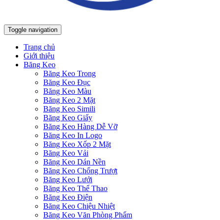
Toggle navigation
Trang chủ
Giới thiệu
Băng Keo
Băng Keo Trong
Băng Keo Đục
Băng Keo Màu
Băng Keo 2 Mặt
Băng Keo Simili
Băng Keo Giấy
Băng Keo Hàng Dễ Vỡ
Băng Keo In Logo
Băng Keo Xốp 2 Mặt
Băng Keo Vải
Băng Keo Dán Nền
Băng Keo Chống Trượt
Băng Keo Lưới
Băng Keo Thể Thao
Băng Keo Điện
Băng Keo Chiệu Nhiệt
Băng Keo Văn Phòng Phẩm