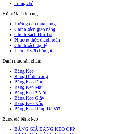
Trang chủ
Hỗ trợ khách hàng
Hướng dẫn mua hàng
Chính sách giao hàng
Chính Sách Đổi Trả
Phương thức thanh toán
Chính sách đại lý
Liên hệ với chúng tôi
Danh mục sản phẩm
Băng Keo
Băng Dính Trong
Băng Keo Đục
Băng Keo Màu
Băng Keo 2 Mặt
Băng Keo Giấy
Băng Keo Xốp
Băng Keo Hàng Dễ Vỡ
Bảng giá băng keo
BẢNG GIÁ BĂNG KEO OPP