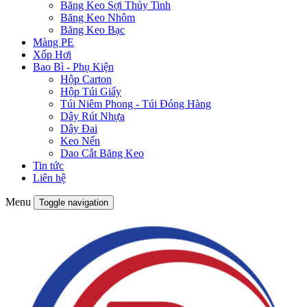
Băng Keo Sợi Thủy Tinh
Băng Keo Nhôm
Băng Keo Bạc
Màng PE
Xốp Hơi
Bao Bì - Phụ Kiện
Hộp Carton
Hộp Túi Giấy
Túi Niêm Phong - Túi Đóng Hàng
Dây Rút Nhựa
Dây Đai
Keo Nến
Dao Cắt Băng Keo
Tin tức
Liên hệ
Menu
Toggle navigation