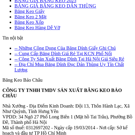
BẢNG GIÁ BĂNG KEO 2025
BẢNG GIÁ BĂNG KEO DÁN THÙNG
Băng Keo Giấy
Băng Keo 2 Mặt
Băng Keo Xốp
Băng Keo Hàng Dễ Vỡ
Tin nội bật
-- Những Công Dụng Của Băng Dính Giấy Ghi Chú
-- Cung Cấp Băng Dính Giá Rẻ Tại KCN Phố Nối
-- Công Ty Sản Xuất Băng Dính Tại Hà Nội Giá Siêu Rẻ
-- Địa Chỉ Mua Băng Dính Đục Dán Thùng Uy Tín Chất
Lượng
Băng Keo Bảo Châu
CÔNG TY TNHH TMDV SẢN XUẤT BĂNG KEO BẢO
CHÂU
Nhà Xưởng - Địa Điểm Kinh Doanh: Đội 13, Thôn Hành Lạc, Xã
Như Quỳnh, Tỉnh Hưng Yên
VPDD: 34 Ngõ 27 Phố Long Biên 1 (Mặt hồ Tai Trâu), Phường Bồ
Đề, Thành phố Hà Nội
Mã số thuế: 0312697202 - Ngày cấp 19/03/2014 - Nơi cấp: Sở kế
hoạch và đầu tư TP Hồ Chí Minh