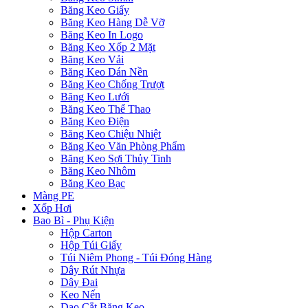
Băng Keo Giấy
Băng Keo Hàng Dễ Vỡ
Băng Keo In Logo
Băng Keo Xốp 2 Mặt
Băng Keo Vải
Băng Keo Dán Nền
Băng Keo Chống Trượt
Băng Keo Lưới
Băng Keo Thể Thao
Băng Keo Điện
Băng Keo Chiệu Nhiệt
Băng Keo Văn Phòng Phẩm
Băng Keo Sợi Thủy Tinh
Băng Keo Nhôm
Băng Keo Bạc
Màng PE
Xốp Hơi
Bao Bì - Phụ Kiện
Hộp Carton
Hộp Túi Giấy
Túi Niêm Phong - Túi Đóng Hàng
Dây Rút Nhựa
Dây Đai
Keo Nến
Dao Cắt Băng Keo