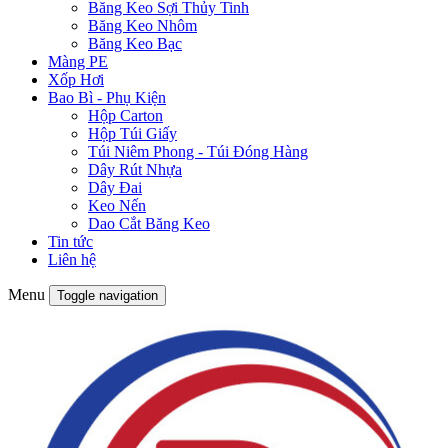
Băng Keo Sợi Thủy Tinh
Băng Keo Nhôm
Băng Keo Bạc
Màng PE
Xốp Hơi
Bao Bì - Phụ Kiện
Hộp Carton
Hộp Túi Giấy
Túi Niêm Phong - Túi Đóng Hàng
Dây Rút Nhựa
Dây Đai
Keo Nến
Dao Cắt Băng Keo
Tin tức
Liên hệ
Menu
Toggle navigation