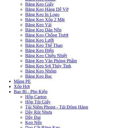
Băng Keo Giấy
Băng Keo Hàng Dễ Vỡ
Băng Keo In Logo
Băng Keo Xốp 2 Mặt
Băng Keo Vải
Băng Keo Dán Nền
Băng Keo Chống Trượt
Băng Keo Lưới
Băng Keo Thể Thao
Băng Keo Điện
Băng Keo Chiệu Nhiệt
Băng Keo Văn Phòng Phẩm
Băng Keo Sợi Thủy Tinh
Băng Keo Nhôm
Băng Keo Bạc
Màng PE
Xốp Hơi
Bao Bì - Phụ Kiện
Hộp Carton
Hộp Túi Giấy
Túi Niêm Phong - Túi Đóng Hàng
Dây Rút Nhựa
Dây Đai
Keo Nến
Dao Cắt Băng Keo