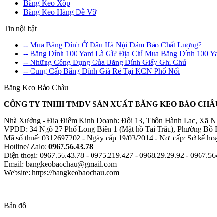
Băng Keo Xốp
Băng Keo Hàng Dễ Vỡ
Tin nội bật
-- Mua Băng Dính Ở Đâu Hà Nội Đảm Bảo Chất Lượng?
-- Băng Dính 100 Yard Là Gì? Địa Chỉ Mua Băng Dính 100 Ya
-- Những Công Dụng Của Băng Dính Giấy Ghi Chú
-- Cung Cấp Băng Dính Giá Rẻ Tại KCN Phố Nối
Băng Keo Bảo Châu
CÔNG TY TNHH TMDV SẢN XUẤT BĂNG KEO BẢO CHÂ
Nhà Xưởng - Địa Điểm Kinh Doanh: Đội 13, Thôn Hành Lạc, Xã 
VPDD: 34 Ngõ 27 Phố Long Biên 1 (Mặt hồ Tai Trâu), Phường Bồ 
Mã số thuế: 0312697202 - Ngày cấp 19/03/2014 - Nơi cấp: Sở kế ho
Hotline/ Zalo:
0967.56.43.78
Điện thoại: 0967.56.43.78 - 0975.219.427 - 0968.29.29.92 - 0967.56
Email: bangkeobaochau@gmail.com
Website: https://bangkeobaochau.com
Bản đồ