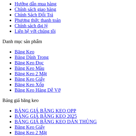
Hướng dẫn mua hàng
Chính sách giao hàng
Chính Sách Đổi Trả
Phương thức thanh toán
Chính sách đại lý
Liên hệ với chúng tôi
Danh mục sản phẩm
Băng Keo
Băng Dính Trong
Băng Keo Đục
Băng Keo Màu
Băng Keo 2 Mặt
Băng Keo Giấy
Băng Keo Xốp
Băng Keo Hàng Dễ Vỡ
Bảng giá băng keo
BẢNG GIÁ BĂNG KEO OPP
BẢNG GIÁ BĂNG KEO 2025
BẢNG GIÁ BĂNG KEO DÁN THÙNG
Băng Keo Giấy
Băng Keo 2 Mặt