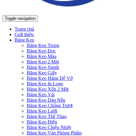
Toggle navigation
Trang chủ
Giới thiệu
Băng Keo
Băng Keo Trong
Băng Keo Đục
Băng Keo Màu
Băng Keo 2 Mặt
Băng Keo Simili
Băng Keo Giấy
Băng Keo Hàng Dễ Vỡ
Băng Keo In Logo
Băng Keo Xốp 2 Mặt
Băng Keo Vải
Băng Keo Dán Nền
Băng Keo Chống Trượt
Băng Keo Lưới
Băng Keo Thể Thao
Băng Keo Điện
Băng Keo Chiệu Nhiệt
Băng Keo Văn Phòng Phẩm