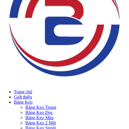
Trang chủ
Giới thiệu
Băng Keo
Băng Keo Trong
Băng Keo Đục
Băng Keo Màu
Băng Keo 2 Mặt
Băng Keo Simili