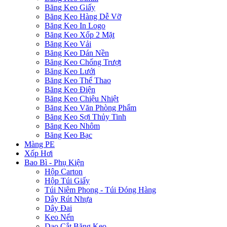
Băng Keo Giấy
Băng Keo Hàng Dễ Vỡ
Băng Keo In Logo
Băng Keo Xốp 2 Mặt
Băng Keo Vải
Băng Keo Dán Nền
Băng Keo Chống Trượt
Băng Keo Lưới
Băng Keo Thể Thao
Băng Keo Điện
Băng Keo Chiệu Nhiệt
Băng Keo Văn Phòng Phẩm
Băng Keo Sợi Thủy Tinh
Băng Keo Nhôm
Băng Keo Bạc
Màng PE
Xốp Hơi
Bao Bì - Phụ Kiện
Hộp Carton
Hộp Túi Giấy
Túi Niêm Phong - Túi Đóng Hàng
Dây Rút Nhựa
Dây Đai
Keo Nến
Dao Cắt Băng Keo