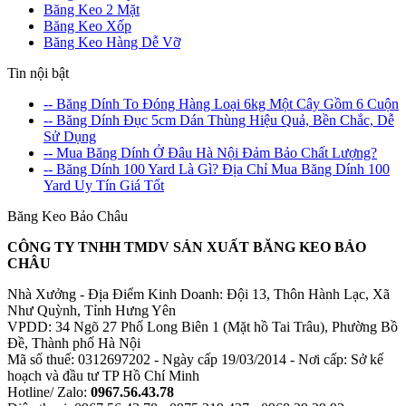
Băng Keo 2 Mặt
Băng Keo Xốp
Băng Keo Hàng Dễ Vỡ
Tin nội bật
-- Băng Dính To Đóng Hàng Loại 6kg Một Cây Gồm 6 Cuộn
-- Băng Dính Đục 5cm Dán Thùng Hiệu Quả, Bền Chắc, Dễ
Sử Dụng
-- Mua Băng Dính Ở Đâu Hà Nội Đảm Bảo Chất Lượng?
-- Băng Dính 100 Yard Là Gì? Địa Chỉ Mua Băng Dính 100
Yard Uy Tín Giá Tốt
Băng Keo Bảo Châu
CÔNG TY TNHH TMDV SẢN XUẤT BĂNG KEO BẢO
CHÂU
Nhà Xưởng - Địa Điểm Kinh Doanh: Đội 13, Thôn Hành Lạc, Xã
Như Quỳnh, Tỉnh Hưng Yên
VPDD: 34 Ngõ 27 Phố Long Biên 1 (Mặt hồ Tai Trâu), Phường Bồ
Đề, Thành phố Hà Nội
Mã số thuế: 0312697202 - Ngày cấp 19/03/2014 - Nơi cấp: Sở kế
hoạch và đầu tư TP Hồ Chí Minh
Hotline/ Zalo:
0967.56.43.78