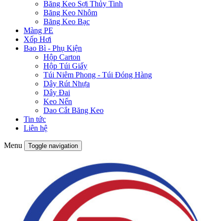
Băng Keo Sợi Thủy Tinh
Băng Keo Nhôm
Băng Keo Bạc
Màng PE
Xốp Hơi
Bao Bì - Phụ Kiện
Hộp Carton
Hộp Túi Giấy
Túi Niêm Phong - Túi Đóng Hàng
Dây Rút Nhựa
Dây Đai
Keo Nến
Dao Cắt Băng Keo
Tin tức
Liên hệ
Menu
Toggle navigation