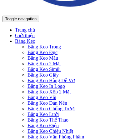
Toggle navigation
Trang chủ
Giới thiệu
Băng Keo
Băng Keo Trong
Băng Keo Đục
Băng Keo Màu
Băng Keo 2 Mặt
Băng Keo Simili
Băng Keo Giấy
Băng Keo Hàng Dễ Vỡ
Băng Keo In Logo
Băng Keo Xốp 2 Mặt
Băng Keo Vải
Băng Keo Dán Nền
Băng Keo Chống Trượt
Băng Keo Lưới
Băng Keo Thể Thao
Băng Keo Điện
Băng Keo Chiệu Nhiệt
Băng Keo Văn Phòng Phẩm