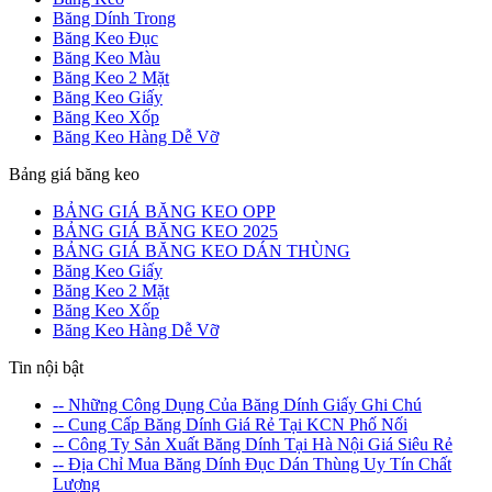
Băng Dính Trong
Băng Keo Đục
Băng Keo Màu
Băng Keo 2 Mặt
Băng Keo Giấy
Băng Keo Xốp
Băng Keo Hàng Dễ Vỡ
Bảng giá băng keo
BẢNG GIÁ BĂNG KEO OPP
BẢNG GIÁ BĂNG KEO 2025
BẢNG GIÁ BĂNG KEO DÁN THÙNG
Băng Keo Giấy
Băng Keo 2 Mặt
Băng Keo Xốp
Băng Keo Hàng Dễ Vỡ
Tin nội bật
-- Những Công Dụng Của Băng Dính Giấy Ghi Chú
-- Cung Cấp Băng Dính Giá Rẻ Tại KCN Phố Nối
-- Công Ty Sản Xuất Băng Dính Tại Hà Nội Giá Siêu Rẻ
-- Địa Chỉ Mua Băng Dính Đục Dán Thùng Uy Tín Chất
Lượng