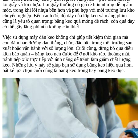
lõi giấy và lõi nhựa. Lõi giấy thường có giá rẻ hơn nhưng dễ bị ẩm
mốc, trong khi lõi nhựa bền hơn và phù hợp với môi trường lưu kho
chuyên nghiệp. Bên cạnh đó, độ dày của lớp keo và màng phim
cũng là yếu tố quan trọng: băng keo quá mỏng dễ rách, còn quá dày
có thể gây lãng phí nếu không cần thiết.
Việc sử dụng máy dán keo không chỉ giúp tiết kiệm thời gian mà
còn đảm bảo đường dán thẳng, chắc, đặc biệt trong môi trường sản
xuất hoặc vận hành với số lượng lớn. Cuối cùng, đừng bỏ qua điều
kiện bảo quản – băng keo nên được để ở nơi khô ráo, thoáng mát,
tránh tiếp xúc trực tiếp với ánh nắng để tránh làm giảm chất lượng
keo. Những lưu ý này sẽ giúp bạn sử dụng băng keo hiệu quả hơn,
bất kể lựa chọn cuối cùng là băng keo trong hay băng keo đục.