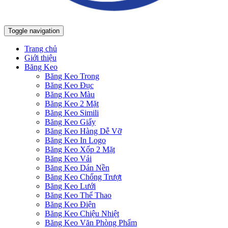
Toggle navigation
Trang chủ
Giới thiệu
Băng Keo
Băng Keo Trong
Băng Keo Đục
Băng Keo Màu
Băng Keo 2 Mặt
Băng Keo Simili
Băng Keo Giấy
Băng Keo Hàng Dễ Vỡ
Băng Keo In Logo
Băng Keo Xốp 2 Mặt
Băng Keo Vải
Băng Keo Dán Nền
Băng Keo Chống Trượt
Băng Keo Lưới
Băng Keo Thể Thao
Băng Keo Điện
Băng Keo Chiệu Nhiệt
Băng Keo Văn Phòng Phẩm