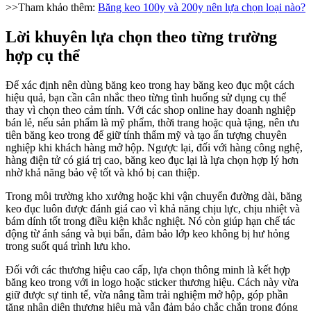
>>Tham khảo thêm:
Băng keo 100y và 200y nên lựa chọn loại nào?
Lời khuyên lựa chọn theo từng trường
hợp cụ thể
Để xác định nên dùng băng keo trong hay băng keo đục một cách
hiệu quả, bạn cần cân nhắc theo từng tình huống sử dụng cụ thể
thay vì chọn theo cảm tính. Với các shop online hay doanh nghiệp
bán lẻ, nếu sản phẩm là mỹ phẩm, thời trang hoặc quà tặng, nên ưu
tiên băng keo trong để giữ tính thẩm mỹ và tạo ấn tượng chuyên
nghiệp khi khách hàng mở hộp. Ngược lại, đối với hàng công nghệ,
hàng điện tử có giá trị cao, băng keo đục lại là lựa chọn hợp lý hơn
nhờ khả năng bảo vệ tốt và khó bị can thiệp.
Trong môi trường kho xưởng hoặc khi vận chuyển đường dài, băng
keo đục luôn được đánh giá cao vì khả năng chịu lực, chịu nhiệt và
bám dính tốt trong điều kiện khắc nghiệt. Nó còn giúp hạn chế tác
động từ ánh sáng và bụi bẩn, đảm bảo lớp keo không bị hư hỏng
trong suốt quá trình lưu kho.
Đối với các thương hiệu cao cấp, lựa chọn thông minh là kết hợp
băng keo trong với in logo hoặc sticker thương hiệu. Cách này vừa
giữ được sự tinh tế, vừa nâng tầm trải nghiệm mở hộp, góp phần
tăng nhận diện thương hiệu mà vẫn đảm bảo chắc chắn trong đóng