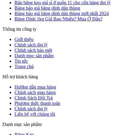
Bán băng keo giá sỉ ở quận 11 cho cửa hàng đại lý
Bảng báo giá băng dính dán thùng
Bảng báo giá băng dính dán thùng mới nhất 2024
Băng Dính 1kg Giá Bao Nhiêu? Mua Ở Đâu?
Thông tin công ty
Giới thiệu
Chính sách đại lý
Chính sách bảo mật
Danh mục sản phẩm
Tin tức
Trang chủ
Hỗ trợ khách hàng
Hướng dẫn mua hàng
Chính sách giao hàng
Chính Sách Đổi Trả
Phương thức thanh toán
Chính sách đại lý
Liên hệ với chúng tôi
Danh mục sản phẩm
Băng Keo