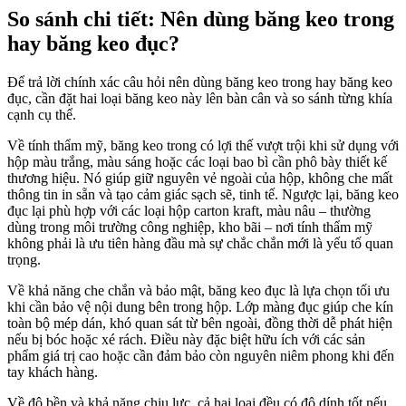
So sánh chi tiết: Nên dùng băng keo trong
hay băng keo đục?
Để trả lời chính xác câu hỏi nên dùng băng keo trong hay băng keo
đục, cần đặt hai loại băng keo này lên bàn cân và so sánh từng khía
cạnh cụ thể.
Về tính thẩm mỹ, băng keo trong có lợi thế vượt trội khi sử dụng với
hộp màu trắng, màu sáng hoặc các loại bao bì cần phô bày thiết kế
thương hiệu. Nó giúp giữ nguyên vẻ ngoài của hộp, không che mất
thông tin in sẵn và tạo cảm giác sạch sẽ, tinh tế. Ngược lại, băng keo
đục lại phù hợp với các loại hộp carton kraft, màu nâu – thường
dùng trong môi trường công nghiệp, kho bãi – nơi tính thẩm mỹ
không phải là ưu tiên hàng đầu mà sự chắc chắn mới là yếu tố quan
trọng.
Về khả năng che chắn và bảo mật, băng keo đục là lựa chọn tối ưu
khi cần bảo vệ nội dung bên trong hộp. Lớp màng đục giúp che kín
toàn bộ mép dán, khó quan sát từ bên ngoài, đồng thời dễ phát hiện
nếu bị bóc hoặc xé rách. Điều này đặc biệt hữu ích với các sản
phẩm giá trị cao hoặc cần đảm bảo còn nguyên niêm phong khi đến
tay khách hàng.
Về độ bền và khả năng chịu lực, cả hai loại đều có độ dính tốt nếu