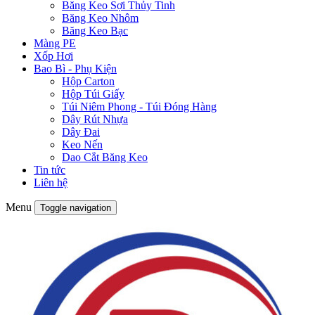
Băng Keo Sợi Thủy Tinh
Băng Keo Nhôm
Băng Keo Bạc
Màng PE
Xốp Hơi
Bao Bì - Phụ Kiện
Hộp Carton
Hộp Túi Giấy
Túi Niêm Phong - Túi Đóng Hàng
Dây Rút Nhựa
Dây Đai
Keo Nến
Dao Cắt Băng Keo
Tin tức
Liên hệ
Menu
Toggle navigation