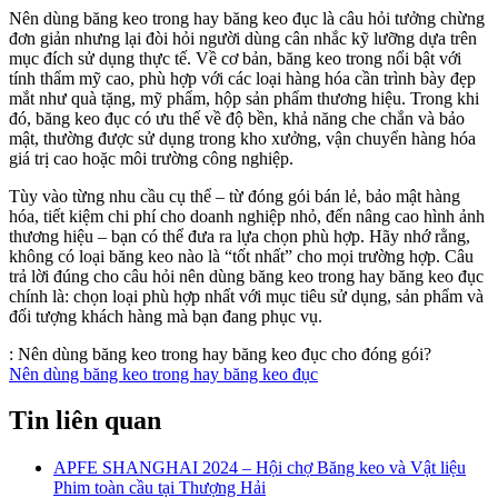
Nên dùng băng keo trong hay băng keo đục là câu hỏi tưởng chừng
đơn giản nhưng lại đòi hỏi người dùng cân nhắc kỹ lưỡng dựa trên
mục đích sử dụng thực tế. Về cơ bản, băng keo trong nổi bật với
tính thẩm mỹ cao, phù hợp với các loại hàng hóa cần trình bày đẹp
mắt như quà tặng, mỹ phẩm, hộp sản phẩm thương hiệu. Trong khi
đó, băng keo đục có ưu thế về độ bền, khả năng che chắn và bảo
mật, thường được sử dụng trong kho xưởng, vận chuyển hàng hóa
giá trị cao hoặc môi trường công nghiệp.
Tùy vào từng nhu cầu cụ thể – từ đóng gói bán lẻ, bảo mật hàng
hóa, tiết kiệm chi phí cho doanh nghiệp nhỏ, đến nâng cao hình ảnh
thương hiệu – bạn có thể đưa ra lựa chọn phù hợp. Hãy nhớ rằng,
không có loại băng keo nào là “tốt nhất” cho mọi trường hợp. Câu
trả lời đúng cho câu hỏi nên dùng băng keo trong hay băng keo đục
chính là: chọn loại phù hợp nhất với mục tiêu sử dụng, sản phẩm và
đối tượng khách hàng mà bạn đang phục vụ.
:
Nên dùng băng keo trong hay băng keo đục cho đóng gói?
Nên dùng băng keo trong hay băng keo đục
Tin liên quan
APFE SHANGHAI 2024 – Hội chợ Băng keo và Vật liệu
Phim toàn cầu tại Thượng Hải