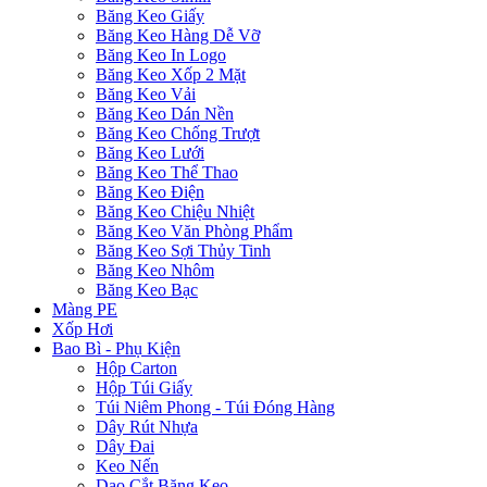
Băng Keo Giấy
Băng Keo Hàng Dễ Vỡ
Băng Keo In Logo
Băng Keo Xốp 2 Mặt
Băng Keo Vải
Băng Keo Dán Nền
Băng Keo Chống Trượt
Băng Keo Lưới
Băng Keo Thể Thao
Băng Keo Điện
Băng Keo Chiệu Nhiệt
Băng Keo Văn Phòng Phẩm
Băng Keo Sợi Thủy Tinh
Băng Keo Nhôm
Băng Keo Bạc
Màng PE
Xốp Hơi
Bao Bì - Phụ Kiện
Hộp Carton
Hộp Túi Giấy
Túi Niêm Phong - Túi Đóng Hàng
Dây Rút Nhựa
Dây Đai
Keo Nến
Dao Cắt Băng Keo