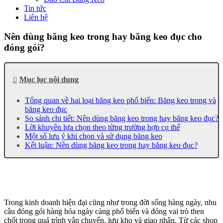
Tin tức
Liên hệ
Nên dùng băng keo trong hay băng keo đục cho
đóng gói?
Mục lục nội dung
Tổng quan về hai loại băng keo phổ biến: Băng keo trong và
băng keo đục
So sánh chi tiết: Nên dùng băng keo trong hay băng keo đục?
Lời khuyên lựa chọn theo từng trường hợp cụ thể
Một số lưu ý khi chọn và sử dụng băng keo
Kết luận: Nên dùng băng keo trong hay băng keo đục?
Trong kinh doanh hiện đại cũng như trong đời sống hàng ngày, nhu
cầu đóng gói hàng hóa ngày càng phổ biến và đóng vai trò then
chốt trong quá trình vận chuyển, lưu kho và giao nhận. Từ các shop