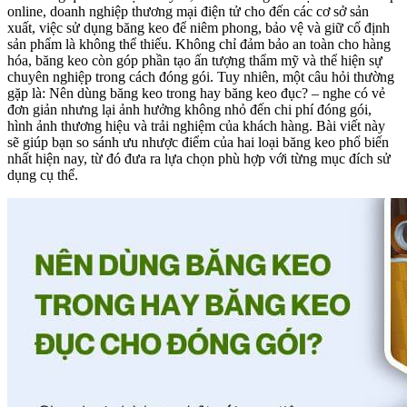
online, doanh nghiệp thương mại điện tử cho đến các cơ sở sản
xuất, việc sử dụng băng keo để niêm phong, bảo vệ và giữ cố định
sản phẩm là không thể thiếu. Không chỉ đảm bảo an toàn cho hàng
hóa, băng keo còn góp phần tạo ấn tượng thẩm mỹ và thể hiện sự
chuyên nghiệp trong cách đóng gói. Tuy nhiên, một câu hỏi thường
gặp là: Nên dùng băng keo trong hay băng keo đục? – nghe có vẻ
đơn giản nhưng lại ảnh hưởng không nhỏ đến chi phí đóng gói,
hình ảnh thương hiệu và trải nghiệm của khách hàng. Bài viết này
sẽ giúp bạn so sánh ưu nhược điểm của hai loại băng keo phổ biến
nhất hiện nay, từ đó đưa ra lựa chọn phù hợp với từng mục đích sử
dụng cụ thể.