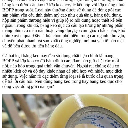
băng keo được cấu tạo từ lớp keo acrylic kết hợp với lớp màng nhựa
BOPP trong suốt. Loại này thường được sử dụng để đóng gói các
sản phẩm yêu cầu tính thẩm mỹ cao như quà tặng, hàng tiêu dùng,
hộp sản phẩm thương hiệu vì giúp lộ rõ nội dung hoặc thiết kế bên
ngoài. Trong khi đó, băng keo đục có cấu tạo tương tự nhưng phần
màng phim có màu nâu hoặc vàng đục, tạo cảm giác chắc chắn, khó
nhìn xuyên qua. Đây là lựa chọn phổ biến trong các ngành kho vận,
chuyển phát nhanh và sản xuất công nghiệp, nơi mà yếu tố bảo mật
và độ bền được ưu tiên hàng đầu.
Cả hai loại băng keo này đều sử dụng chất liệu chính là màng
BOPP và lớp keo có độ bám dính cao, đảm bảo giữ chặt các mối
nối, nắp hộp trong quá trình vận chuyển. Ngoài ra, chúng đều có
nhiều kích cỡ và độ dày khác nhau để phù hợp với nhiều mục đích
sử dụng. Việc nắm rõ đặc điểm từng loại sẽ là bước đầu quan trọng
để trả lời câu hỏi: Nên dùng băng keo trong hay băng keo đục cho
công việc đóng gói của bạn?