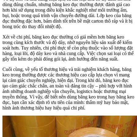
dùng đúng chuẩn, nhưng băng keo đục thường được đánh giá cao
hơn khi sử dụng trong điều kiện khắc nghiệt như môi trường ẩm,
bụi, hoặc trong quá trình vận chuyển đường dài. Lớp keo của băng
đục thường đặc hơn, bám dính tốt trên bề mặt carton thô ráp và ít bị
bong tróc do thay đổi nhiệt độ.
Xét về chi phí, băng keo đục thường có giá mềm hơn băng keo
trong cùng kích thước và độ dày, nhờ nguyên liệu sản xuất dễ kiểm
soát hơn. Tuy nhiên, chi phí thực tế còn phụ thuộc vào số lượng đặt
hàng, loại lõi, độ dày keo và nhà cung cấp. Việc chọn sai loại có thể
gây tốn kém do phải đóng gói lại, ảnh hưởng đến năng suất.
Cuối cùng, về yếu tố thương hiệu và trải nghiệm khách hàng, băng
keo trong thường được các thương hiệu cao cấp lựa chọn vì mang
lại cảm giác chuyên nghiệp, hiện đại. Trong khi đó, băng keo đục
tạo cảm giác chắc chắn, an toàn và đáng tin cậy – phù hợp với hình
ảnh những doanh nghiệp vận chuyển, logistics hoặc thương mại
truyền thống. Vì vậy, để biết nên dùng băng keo trong hay băng keo
đục, bạn cần xác định rõ ưu tiên của mình: thẩm mỹ hay bảo mật,
hình ảnh thương hiệu hay hiệu quả chi phí.