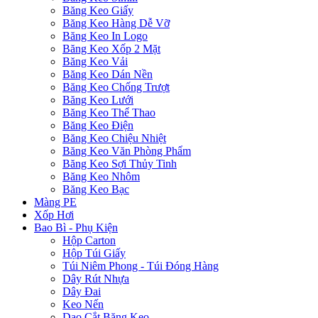
Băng Keo Giấy
Băng Keo Hàng Dễ Vỡ
Băng Keo In Logo
Băng Keo Xốp 2 Mặt
Băng Keo Vải
Băng Keo Dán Nền
Băng Keo Chống Trượt
Băng Keo Lưới
Băng Keo Thể Thao
Băng Keo Điện
Băng Keo Chiệu Nhiệt
Băng Keo Văn Phòng Phẩm
Băng Keo Sợi Thủy Tinh
Băng Keo Nhôm
Băng Keo Bạc
Màng PE
Xốp Hơi
Bao Bì - Phụ Kiện
Hộp Carton
Hộp Túi Giấy
Túi Niêm Phong - Túi Đóng Hàng
Dây Rút Nhựa
Dây Đai
Keo Nến
Dao Cắt Băng Keo