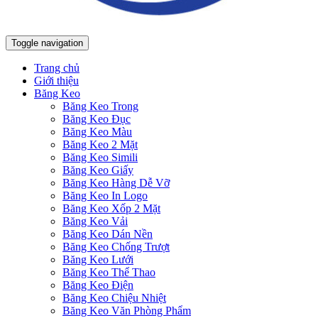
Toggle navigation
Trang chủ
Giới thiệu
Băng Keo
Băng Keo Trong
Băng Keo Đục
Băng Keo Màu
Băng Keo 2 Mặt
Băng Keo Simili
Băng Keo Giấy
Băng Keo Hàng Dễ Vỡ
Băng Keo In Logo
Băng Keo Xốp 2 Mặt
Băng Keo Vải
Băng Keo Dán Nền
Băng Keo Chống Trượt
Băng Keo Lưới
Băng Keo Thể Thao
Băng Keo Điện
Băng Keo Chiệu Nhiệt
Băng Keo Văn Phòng Phẩm