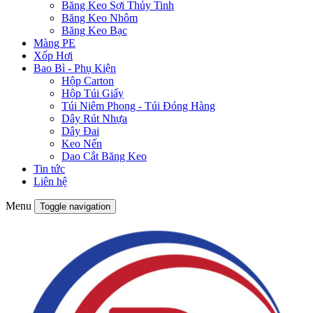
Băng Keo Sợi Thủy Tinh
Băng Keo Nhôm
Băng Keo Bạc
Màng PE
Xốp Hơi
Bao Bì - Phụ Kiện
Hộp Carton
Hộp Túi Giấy
Túi Niêm Phong - Túi Đóng Hàng
Dây Rút Nhựa
Dây Đai
Keo Nến
Dao Cắt Băng Keo
Tin tức
Liên hệ
Menu
Toggle navigation