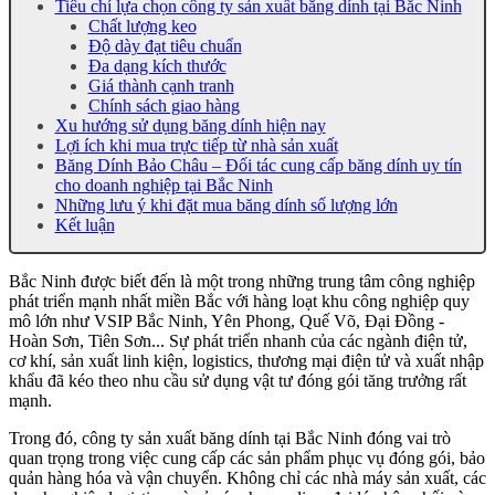
Tiêu chí lựa chọn công ty sản xuất băng dính tại Bắc Ninh
Chất lượng keo
Độ dày đạt tiêu chuẩn
Đa dạng kích thước
Giá thành cạnh tranh
Chính sách giao hàng
Xu hướng sử dụng băng dính hiện nay
Lợi ích khi mua trực tiếp từ nhà sản xuất
Băng Dính Bảo Châu – Đối tác cung cấp băng dính uy tín
cho doanh nghiệp tại Bắc Ninh
Những lưu ý khi đặt mua băng dính số lượng lớn
Kết luận
Bắc Ninh được biết đến là một trong những trung tâm công nghiệp
phát triển mạnh nhất miền Bắc với hàng loạt khu công nghiệp quy
mô lớn như VSIP Bắc Ninh, Yên Phong, Quế Võ, Đại Đồng -
Hoàn Sơn, Tiên Sơn... Sự phát triển nhanh của các ngành điện tử,
cơ khí, sản xuất linh kiện, logistics, thương mại điện tử và xuất nhập
khẩu đã kéo theo nhu cầu sử dụng vật tư đóng gói tăng trưởng rất
mạnh.
Trong đó, công ty sản xuất băng dính tại Bắc Ninh đóng vai trò
quan trọng trong việc cung cấp các sản phẩm phục vụ đóng gói, bảo
quản hàng hóa và vận chuyển. Không chỉ các nhà máy sản xuất, các