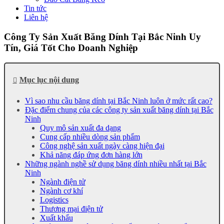
Tin tức
Liên hệ
Công Ty Sản Xuất Băng Dính Tại Bắc Ninh Uy
Tín, Giá Tốt Cho Doanh Nghiệp
Mục lục nội dung
Vì sao nhu cầu băng dính tại Bắc Ninh luôn ở mức rất cao?
Đặc điểm chung của các công ty sản xuất băng dính tại Bắc
Ninh
Quy mô sản xuất đa dạng
Cung cấp nhiều dòng sản phẩm
Công nghệ sản xuất ngày càng hiện đại
Khả năng đáp ứng đơn hàng lớn
Những ngành nghề sử dụng băng dính nhiều nhất tại Bắc
Ninh
Ngành điện tử
Ngành cơ khí
Logistics
Thương mại điện tử
Xuất khẩu