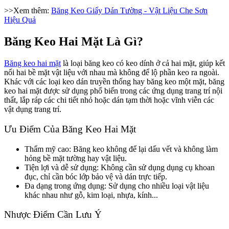
>>Xem thêm:
Băng Keo Giấy Dán Tường - Vật Liệu Che Sơn
Hiệu Quả
Băng Keo Hai Mặt Là Gì?
Băng keo hai mặt
là loại băng keo có keo dính ở cả hai mặt, giúp kết
nối hai bề mặt vật liệu với nhau mà không để lộ phần keo ra ngoài.
Khác với các loại keo dán truyền thống hay băng keo một mặt, băng
keo hai mặt được sử dụng phổ biến trong các ứng dụng trang trí nội
thất, lắp ráp các chi tiết nhỏ hoặc dán tạm thời hoặc vĩnh viễn các
vật dụng trang trí.
Ưu Điểm Của Băng Keo Hai Mặt
Thẩm mỹ cao: Băng keo không để lại dấu vết và không làm
hỏng bề mặt tường hay vật liệu.
Tiện lợi và dễ sử dụng: Không cần sử dụng dụng cụ khoan
đục, chỉ cần bóc lớp bảo vệ và dán trực tiếp.
Đa dạng trong ứng dụng: Sử dụng cho nhiều loại vật liệu
khác nhau như gỗ, kim loại, nhựa, kính...
Nhược Điểm Cần Lưu Ý