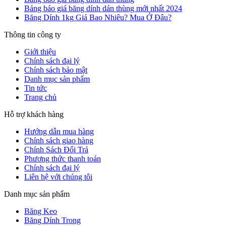
Bảng báo giá băng dính dán thùng mới nhất 2024
Băng Dính 1kg Giá Bao Nhiêu? Mua Ở Đâu?
Thông tin công ty
Giới thiệu
Chính sách đại lý
Chính sách bảo mật
Danh mục sản phẩm
Tin tức
Trang chủ
Hỗ trợ khách hàng
Hướng dẫn mua hàng
Chính sách giao hàng
Chính Sách Đổi Trả
Phương thức thanh toán
Chính sách đại lý
Liên hệ với chúng tôi
Danh mục sản phẩm
Băng Keo
Băng Dính Trong