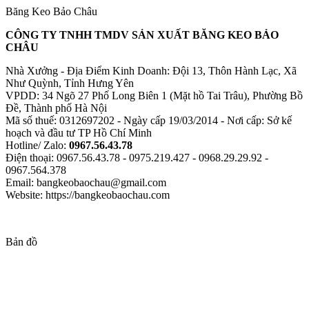
Băng Keo Bảo Châu
CÔNG TY TNHH TMDV SẢN XUẤT BĂNG KEO BẢO
CHÂU
Nhà Xưởng - Địa Điểm Kinh Doanh: Đội 13, Thôn Hành Lạc, Xã
Như Quỳnh, Tỉnh Hưng Yên
VPDD: 34 Ngõ 27 Phố Long Biên 1 (Mặt hồ Tai Trâu), Phường Bồ
Đề, Thành phố Hà Nội
Mã số thuế: 0312697202 - Ngày cấp 19/03/2014 - Nơi cấp: Sở kế
hoạch và đầu tư TP Hồ Chí Minh
Hotline/ Zalo:
0967.56.43.78
Điện thoại: 0967.56.43.78 - 0975.219.427 - 0968.29.29.92 -
0967.564.378
Email: bangkeobaochau@gmail.com
Website: https://bangkeobaochau.com
Bản đồ