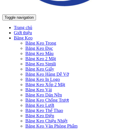
Toggle navigation
Trang chủ
Giới thiệu
Băng Keo
Băng Keo Trong
Băng Keo Đục
Băng Keo Màu
Băng Keo 2 Mặt
Băng Keo Simili
Băng Keo Giấy
Băng Keo Hàng Dễ Vỡ
Băng Keo In Logo
Băng Keo Xốp 2 Mặt
Băng Keo Vải
Băng Keo Dán Nền
Băng Keo Chống Trượt
Băng Keo Lưới
Băng Keo Thể Thao
Băng Keo Điện
Băng Keo Chiệu Nhiệt
Băng Keo Văn Phòng Phẩm