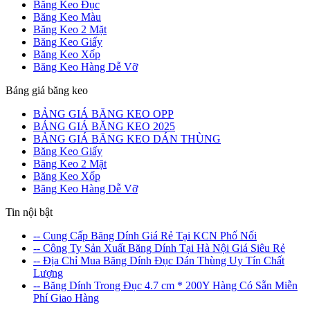
Băng Keo Đục
Băng Keo Màu
Băng Keo 2 Mặt
Băng Keo Giấy
Băng Keo Xốp
Băng Keo Hàng Dễ Vỡ
Bảng giá băng keo
BẢNG GIÁ BĂNG KEO OPP
BẢNG GIÁ BĂNG KEO 2025
BẢNG GIÁ BĂNG KEO DÁN THÙNG
Băng Keo Giấy
Băng Keo 2 Mặt
Băng Keo Xốp
Băng Keo Hàng Dễ Vỡ
Tin nội bật
-- Cung Cấp Băng Dính Giá Rẻ Tại KCN Phố Nối
-- Công Ty Sản Xuất Băng Dính Tại Hà Nội Giá Siêu Rẻ
-- Địa Chỉ Mua Băng Dính Đục Dán Thùng Uy Tín Chất
Lượng
-- Băng Dính Trong Đục 4.7 cm * 200Y Hàng Có Sẵn Miễn
Phí Giao Hàng