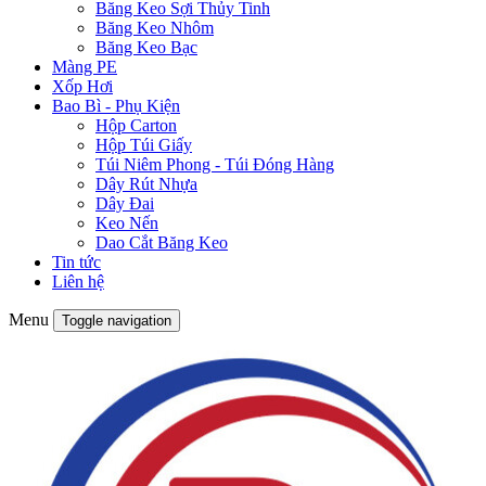
Băng Keo Sợi Thủy Tinh
Băng Keo Nhôm
Băng Keo Bạc
Màng PE
Xốp Hơi
Bao Bì - Phụ Kiện
Hộp Carton
Hộp Túi Giấy
Túi Niêm Phong - Túi Đóng Hàng
Dây Rút Nhựa
Dây Đai
Keo Nến
Dao Cắt Băng Keo
Tin tức
Liên hệ
Menu
Toggle navigation