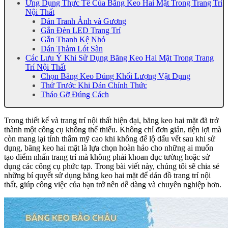
Ứng Dụng Thực Tế Của Băng Keo Hai Mặt Trong Trang Trí
Nội Thất
Dán Tranh Ảnh và Gương
Gắn Đèn LED Trang Trí
Gắn Thanh Kệ Nhỏ
Dán Thảm Lót Sàn
Các Lưu Ý Khi Sử Dụng Băng Keo Hai Mặt Trong Trang
Trí Nội Thất
Chọn Băng Keo Đúng Khối Lượng Vật Dụng
Thử Trước Khi Dán Chính Thức
Tháo Gỡ Đúng Cách
Trong thiết kế và trang trí nội thất hiện đại, băng keo hai mặt đã trở
thành một công cụ không thể thiếu. Không chỉ đơn giản, tiện lợi mà
còn mang lại tính thẩm mỹ cao khi không để lộ dấu vết sau khi sử
dụng, băng keo hai mặt là lựa chọn hoàn hảo cho những ai muốn
tạo điểm nhấn trang trí mà không phải khoan đục tường hoặc sử
dụng các công cụ phức tạp. Trong bài viết này, chúng tôi sẽ chia sẻ
những bí quyết sử dụng băng keo hai mặt để dán đồ trang trí nội
thất, giúp công việc của bạn trở nên dễ dàng và chuyên nghiệp hơn.