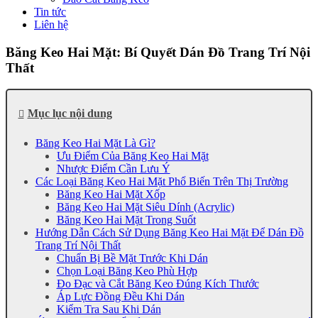
Tin tức
Liên hệ
Băng Keo Hai Mặt: Bí Quyết Dán Đồ Trang Trí Nội
Thất
Mục lục nội dung
Băng Keo Hai Mặt Là Gì?
Ưu Điểm Của Băng Keo Hai Mặt
Nhược Điểm Cần Lưu Ý
Các Loại Băng Keo Hai Mặt Phổ Biến Trên Thị Trường
Băng Keo Hai Mặt Xốp
Băng Keo Hai Mặt Siêu Dính (Acrylic)
Băng Keo Hai Mặt Trong Suốt
Hướng Dẫn Cách Sử Dụng Băng Keo Hai Mặt Để Dán Đồ
Trang Trí Nội Thất
Chuẩn Bị Bề Mặt Trước Khi Dán
Chọn Loại Băng Keo Phù Hợp
Đo Đạc và Cắt Băng Keo Đúng Kích Thước
Áp Lực Đồng Đều Khi Dán
Kiểm Tra Sau Khi Dán