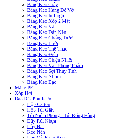
Băng Keo Giấy
Băng Keo Hàng Dễ Vỡ
Băng Keo In Logo
Băng Keo Xốp 2 Mặt
Băng Keo Vải
Băng Keo Dán Nền
Băng Keo Chống Trượt
Băng Keo Lưới
Băng Keo Thể Thao
Băng Keo Điện
Băng Keo Chiệu Nhiệt
Băng Keo Văn Phòng Phẩm
Băng Keo Sợi Thủy Tinh
Băng Keo Nhôm
Băng Keo Bạc
Màng PE
Xốp Hơi
Bao Bì - Phụ Kiện
Hộp Carton
Hộp Túi Giấy
Túi Niêm Phong - Túi Đóng Hàng
Dây Rút Nhựa
Dây Đai
Keo Nến
Dao Cắt Băng Keo