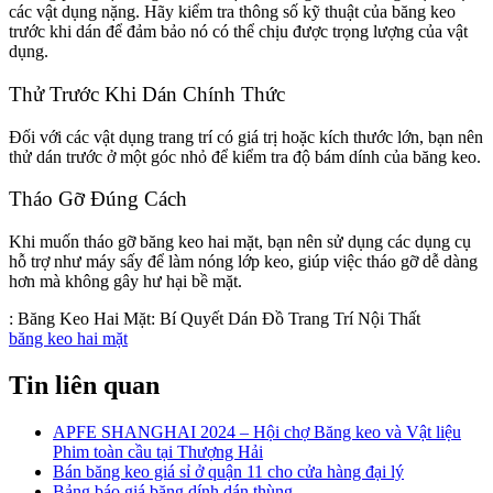
các vật dụng nặng. Hãy kiểm tra thông số kỹ thuật của băng keo
trước khi dán để đảm bảo nó có thể chịu được trọng lượng của vật
dụng.
Thử Trước Khi Dán Chính Thức
Đối với các vật dụng trang trí có giá trị hoặc kích thước lớn, bạn nên
thử dán trước ở một góc nhỏ để kiểm tra độ bám dính của băng keo.
Tháo Gỡ Đúng Cách
Khi muốn tháo gỡ băng keo hai mặt, bạn nên sử dụng các dụng cụ
hỗ trợ như máy sấy để làm nóng lớp keo, giúp việc tháo gỡ dễ dàng
hơn mà không gây hư hại bề mặt.
:
Băng Keo Hai Mặt: Bí Quyết Dán Đồ Trang Trí Nội Thất
băng keo hai mặt
Tin liên quan
APFE SHANGHAI 2024 – Hội chợ Băng keo và Vật liệu
Phim toàn cầu tại Thượng Hải
Bán băng keo giá sỉ ở quận 11 cho cửa hàng đại lý
Bảng báo giá băng dính dán thùng