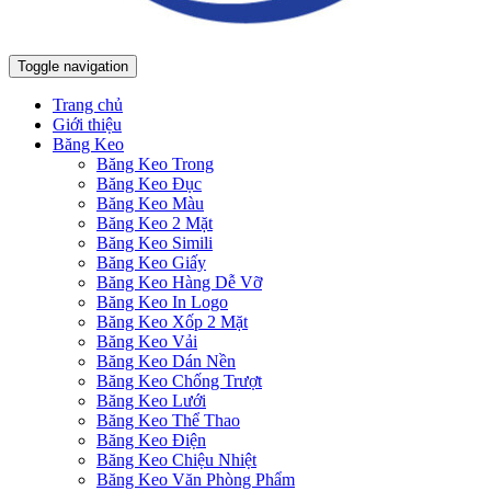
Toggle navigation
Trang chủ
Giới thiệu
Băng Keo
Băng Keo Trong
Băng Keo Đục
Băng Keo Màu
Băng Keo 2 Mặt
Băng Keo Simili
Băng Keo Giấy
Băng Keo Hàng Dễ Vỡ
Băng Keo In Logo
Băng Keo Xốp 2 Mặt
Băng Keo Vải
Băng Keo Dán Nền
Băng Keo Chống Trượt
Băng Keo Lưới
Băng Keo Thể Thao
Băng Keo Điện
Băng Keo Chiệu Nhiệt
Băng Keo Văn Phòng Phẩm