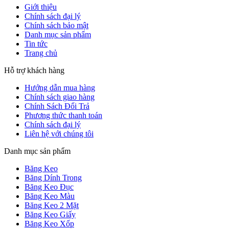
Giới thiệu
Chính sách đại lý
Chính sách bảo mật
Danh mục sản phẩm
Tin tức
Trang chủ
Hỗ trợ khách hàng
Hướng dẫn mua hàng
Chính sách giao hàng
Chính Sách Đổi Trả
Phương thức thanh toán
Chính sách đại lý
Liên hệ với chúng tôi
Danh mục sản phẩm
Băng Keo
Băng Dính Trong
Băng Keo Đục
Băng Keo Màu
Băng Keo 2 Mặt
Băng Keo Giấy
Băng Keo Xốp