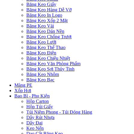
Băng Keo Giấy
Băng Keo Hàng Dễ Vỡ
Băng Keo In Logo
Băng Keo Xốp 2 Mặt
Băng Keo Vải
Băng Keo Dán Nền
Băng Keo Chống Trượt
Băng Keo Lưới
Băng Keo Thể Thao
Băng Keo Điện
Băng Keo Chiệu Nhiệt
Băng Keo Văn Phòng Phẩm
Băng Keo Sợi Thủy Tinh
Băng Keo Nhôm
Băng Keo Bạc
Màng PE
Xốp Hơi
Bao Bì - Phụ Kiện
Hộp Carton
Hộp Túi Giấy
Túi Niêm Phong - Túi Đóng Hàng
Dây Rút Nhựa
Dây Đai
Keo Nến
Dao Cắt Băng Keo