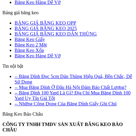
Băng Keo Hàng Dễ Vỡ
Bảng giá băng keo
BẢNG GIÁ BĂNG KEO OPP
BẢNG GIÁ BĂNG KEO 2025
BẢNG GIÁ BĂNG KEO DÁN THÙNG
Băng Keo Giấy
Băng Keo 2 Mặt
Băng Keo Xốp
Băng Keo Hàng Dễ Vỡ
Tin nội bật
-- Băng Dính Đục 5cm Dán Thùng Hiệu Quả, Bền Chắc, Dễ
Sử Dụng
-- Mua Băng Dính Ở Đâu Hà Nội Đảm Bảo Chất Lượng?
-- Băng Dính 100 Yard Là Gì? Địa Chỉ Mua Băng Dính 100
Yard Uy Tín Giá Tốt
-- Những Công Dụng Của Băng Dính Giấy Ghi Chú
Băng Keo Bảo Châu
CÔNG TY TNHH TMDV SẢN XUẤT BĂNG KEO BẢO
CHÂU