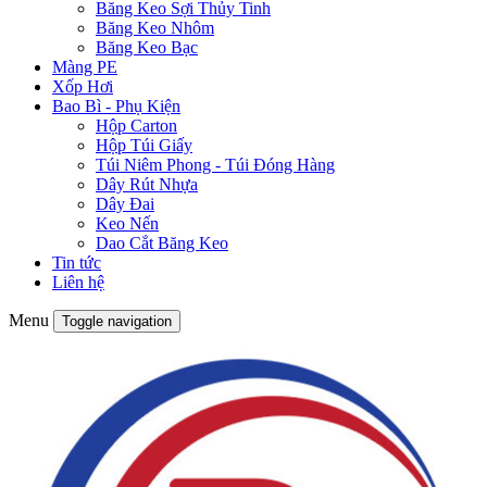
Băng Keo Sợi Thủy Tinh
Băng Keo Nhôm
Băng Keo Bạc
Màng PE
Xốp Hơi
Bao Bì - Phụ Kiện
Hộp Carton
Hộp Túi Giấy
Túi Niêm Phong - Túi Đóng Hàng
Dây Rút Nhựa
Dây Đai
Keo Nến
Dao Cắt Băng Keo
Tin tức
Liên hệ
Menu
Toggle navigation