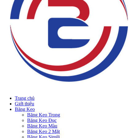
Trang chủ
Giới thiệu
Băng Keo
Băng Keo Trong
Băng Keo Đục
Băng Keo Màu
Băng Keo 2 Mặt
Băng Keo Simili