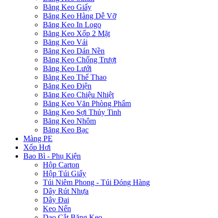
Băng Keo Giấy
Băng Keo Hàng Dễ Vỡ
Băng Keo In Logo
Băng Keo Xốp 2 Mặt
Băng Keo Vải
Băng Keo Dán Nền
Băng Keo Chống Trượt
Băng Keo Lưới
Băng Keo Thể Thao
Băng Keo Điện
Băng Keo Chiệu Nhiệt
Băng Keo Văn Phòng Phẩm
Băng Keo Sợi Thủy Tinh
Băng Keo Nhôm
Băng Keo Bạc
Màng PE
Xốp Hơi
Bao Bì - Phụ Kiện
Hộp Carton
Hộp Túi Giấy
Túi Niêm Phong - Túi Đóng Hàng
Dây Rút Nhựa
Dây Đai
Keo Nến
Dao Cắt Băng Keo