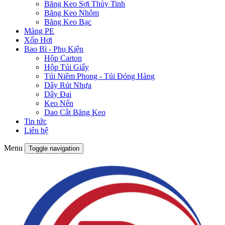
Băng Keo Sợi Thủy Tinh
Băng Keo Nhôm
Băng Keo Bạc
Màng PE
Xốp Hơi
Bao Bì - Phụ Kiện
Hộp Carton
Hộp Túi Giấy
Túi Niêm Phong - Túi Đóng Hàng
Dây Rút Nhựa
Dây Đai
Keo Nến
Dao Cắt Băng Keo
Tin tức
Liên hệ
Menu
Toggle navigation