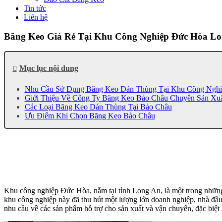
Tin tức
Liên hệ
Băng Keo Giá Rẻ Tại Khu Công Nghiệp Đức Hòa L
Mục lục nội dung
Nhu Cầu Sử Dụng Băng Keo Dán Thùng Tại Khu Công Ngh
Giới Thiệu Về Công Ty Băng Keo Bảo Châu Chuyên Sản Xu
Các Loại Băng Keo Dán Thùng Tại Bảo Châu
Ưu Điểm Khi Chọn Băng Keo Bảo Châu
Khu công nghiệp Đức Hòa, nằm tại tỉnh Long An, là một trong những 
khu công nghiệp này đã thu hút một lượng lớn doanh nghiệp, nhà đầu 
nhu cầu về các sản phẩm hỗ trợ cho sản xuất và vận chuyển, đặc biệt