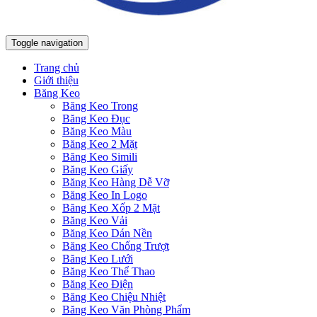
Toggle navigation
Trang chủ
Giới thiệu
Băng Keo
Băng Keo Trong
Băng Keo Đục
Băng Keo Màu
Băng Keo 2 Mặt
Băng Keo Simili
Băng Keo Giấy
Băng Keo Hàng Dễ Vỡ
Băng Keo In Logo
Băng Keo Xốp 2 Mặt
Băng Keo Vải
Băng Keo Dán Nền
Băng Keo Chống Trượt
Băng Keo Lưới
Băng Keo Thể Thao
Băng Keo Điện
Băng Keo Chiệu Nhiệt
Băng Keo Văn Phòng Phẩm